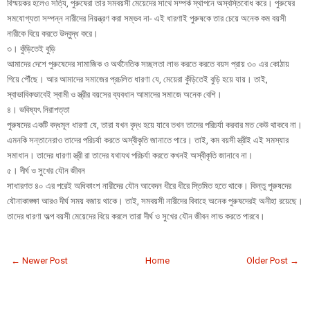
বিস্ময়কর হলেও সত্যি, পুরুষেরা তার সমবয়সী মেয়েদের সাথে সম্পর্ক স্থাপনে অস্বস্তিবোধ করে। পুরুষের
সমযোগ্যতা সম্পন্ন নারীদের নিয়ন্ত্রণ করা সম্ভব না- এই ধারণাই পুরুষকে তার চেয়ে অনেক কম বয়সী
নারীকে বিয়ে করতে উদ্বুদ্ধ করে।
৩। কুঁড়িতেই বুড়ি
আমাদের দেশে পুরুষেদের সামাজিক ও অর্থনৈতিক সচ্ছলতা লাভ করতে করতে বয়স প্রায় ৩০ এর কোঠায়
গিয়ে পৌঁছে। আর আমাদের সমাজের প্রচলিত ধারণা যে, মেয়েরা কুঁড়িতেই বুড়ি হয়ে যায়। তাই,
স্বাভাবিকভাবেই স্বামী ও স্ত্রীর বয়সের ব্যবধান আমাদের সমাজে অনেক বেশি।
৪। ভবিষ্যৎ নিরাপত্তা
পুরুষদের একটি বদ্ধমূল ধারণা যে, তারা যখন বৃদ্ধ হয়ে যাবে তখন তাদের পরিচর্যা করবার মত কেউ থাকবে না।
এমনকি সন্তানেরাও তাদের পরিচর্যা করতে অস্বীকৃতি জানাতে পারে। তাই, কম বয়সী স্ত্রীই এই সমস্যার
সমাধান। তাদের ধারণা স্ত্রী রা তাদের যথাযথ পরিচর্যা করতে কখনই অস্বীকৃতি জানাবে না।
৫। দীর্ঘ ও সুখের যৌন জীবন
সাধারণত ৪০ এর পরেই অধিকাংশ নারীদের যৌন আবেদন ধীরে ধীরে স্তিমিত হতে থাকে। কিন্তু পুরুষদের
যৌনাকাঙ্ক্ষা আরও দীর্ঘ সময় বজায় থাকে। তাই, সমবয়সী নারীদের বিবাহে অনেক পুরুষদেরই অনীহা রয়েছে।
তাদের ধারণা অল্প বয়সী মেয়েদের বিয়ে করলে তারা দীর্ঘ ও সুখের যৌন জীবন লাভ করতে পারবে।
← Newer Post
Home
Older Post →