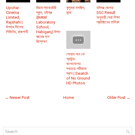
Upohar
বিয়াম ল্যাবরেটরি
কুসুম্বা মসজিদ,
হবিগঞ্জ জেলার
Cinema
স্কুল, হবিগঞ্জ
মান্দা
SSC Result
Limited,
(BIAM
অনুযায়ী সেরা শিক্ষা
Rajshahi |
Laboratory
প্রতিষ্ঠানের তালিকা
উপহার সিনেমা
School,
লিমিটেড, রাজশাহী
Habiganj) বিগত
বছরের ফল
বিশ্লেষণ
সোয়াচ অব নো
গ্রাউন্ড-
বাংলাদেশের
সবচেয়ে গভীরতম
স্থান | Swatch
of No Ground
HD Photos
← Newer Post
Home
Older Post →