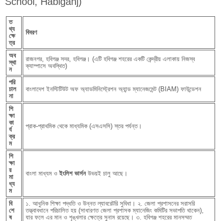
School, Habiganj)
ত
থ্য
বিবরণ
ক্ষে
ত্র
অব
রাজনগর, হবিগঞ্জ সদর, হবিগঞ্জ। (এটি হবিগঞ্জ শহরের একটি কেন্দ্রীয় এলাকায় নিজস্ব
স্থা
ক্যাম্পাসে অবস্থিত)
ন
পরি
চাল
বাংলাদেশ ইনস্টিটিউট অফ অ্যাডমিনিস্ট্রেশন অ্যান্ড ম্যানেজমেন্ট (BIAM) ফাউন্ডেশন
না
শি
ক্ষা
কা
প্রাক-প্রাথমিক থেকে মাধ্যমিক (এসএসসি) স্তর পর্যন্ত।
র্য
ক্র
ম
শি
ক্ষা
র
বাংলা মাধ্যম ও
ইংলিশ ভার্সন
উভয়ই চালু আছে।
মা
ধ্য
ম
বি
১. আধুনিক শিক্ষা পদ্ধতি ও উন্নত ল্যাবরেটরি সুবিধা। ২. জেলা প্রশাসনের সরাসরি
শে
তত্ত্বাবধানে পরিচালিত হয় (সাধারণত জেলা প্রশাসক ম্যানেজিং কমিটির সভাপতি থাকেন),
ষ
যার ফলে এর মান ও শৃঙ্খলার ক্ষেত্রে সুনাম রয়েছে। ৩. হবিগঞ্জ শহরের মানসম্মত