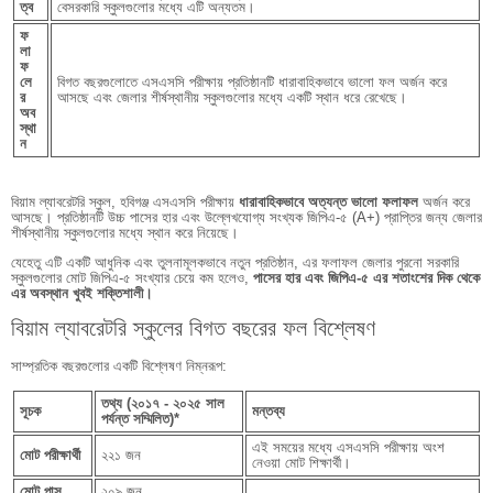
ত্ব
বেসরকারি স্কুলগুলোর মধ্যে এটি অন্যতম।
ফ
লা
ফ
লে
বিগত বছরগুলোতে এসএসসি পরীক্ষায় প্রতিষ্ঠানটি ধারাবাহিকভাবে ভালো ফল অর্জন করে
র
আসছে এবং জেলার শীর্ষস্থানীয় স্কুলগুলোর মধ্যে একটি স্থান ধরে রেখেছে।
অব
স্থা
ন
বিয়াম ল্যাবরেটরি স্কুল, হবিগঞ্জ এসএসসি পরীক্ষায়
ধারাবাহিকভাবে অত্যন্ত ভালো ফলাফল
অর্জন করে
আসছে। প্রতিষ্ঠানটি উচ্চ পাসের হার এবং উল্লেখযোগ্য সংখ্যক জিপিএ-৫ (A+) প্রাপ্তির জন্য জেলার
শীর্ষস্থানীয় স্কুলগুলোর মধ্যে স্থান করে নিয়েছে।
যেহেতু এটি একটি আধুনিক এবং তুলনামূলকভাবে নতুন প্রতিষ্ঠান, এর ফলাফল জেলার পুরনো সরকারি
স্কুলগুলোর মোট জিপিএ-৫ সংখ্যার চেয়ে কম হলেও,
পাসের হার এবং জিপিএ-৫ এর শতাংশের দিক থেকে
এর অবস্থান খুবই শক্তিশালী।
বিয়াম ল্যাবরেটরি স্কুলের বিগত বছরের ফল বিশ্লেষণ
সাম্প্রতিক বছরগুলোর একটি বিশ্লেষণ নিম্নরূপ:
তথ্য (২০১৭ - ২০২৫ সাল
সূচক
মন্তব্য
পর্যন্ত সম্মিলিত)*
এই সময়ের মধ্যে এসএসসি পরীক্ষায় অংশ
মোট পরীক্ষার্থী
২২১ জন
নেওয়া মোট শিক্ষার্থী।
মোট পাস
২০৯ জন