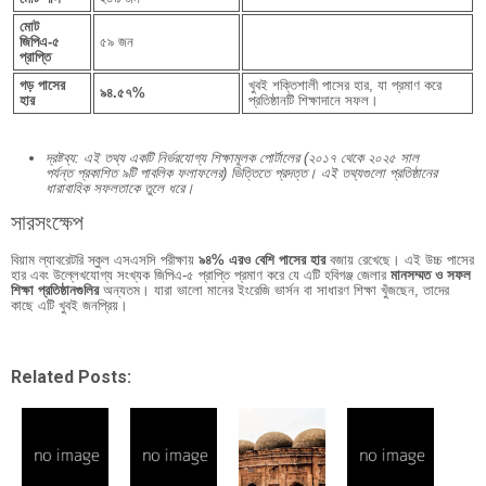
মোট
জিপিএ-৫
৫৯ জন
প্রাপ্তি
গড় পাসের
খুবই শক্তিশালী পাসের হার, যা প্রমাণ করে
৯৪.৫৭%
হার
প্রতিষ্ঠানটি শিক্ষাদানে সফল।
দ্রষ্টব্য: এই তথ্য একটি নির্ভরযোগ্য শিক্ষামূলক পোর্টালের (২০১৭ থেকে ২০২৫ সাল
পর্যন্ত প্রকাশিত ৯টি পাবলিক ফলাফলের) ভিত্তিতে প্রদত্ত। এই তথ্যগুলো প্রতিষ্ঠানের
ধারাবাহিক সফলতাকে তুলে ধরে।
সারসংক্ষেপ
বিয়াম ল্যাবরেটরি স্কুল এসএসসি পরীক্ষায়
৯৪% এরও বেশি পাসের হার
বজায় রেখেছে। এই উচ্চ পাসের
হার এবং উল্লেখযোগ্য সংখ্যক জিপিএ-৫ প্রাপ্তি প্রমাণ করে যে এটি হবিগঞ্জ জেলার
মানসম্মত ও সফল
শিক্ষা প্রতিষ্ঠানগুলির
অন্যতম। যারা ভালো মানের ইংরেজি ভার্সন বা সাধারণ শিক্ষা খুঁজছেন, তাদের
কাছে এটি খুবই জনপ্রিয়।
Related Posts: