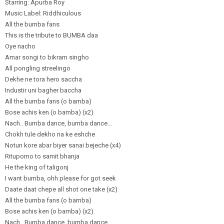
Starring: Apurba Roy
Music Label: Riddhiculous
All the bumba fans
This is the tribute to BUMBA daa
Oye nacho
Amar songi to bikram singho
All pongling streelingo
Dekhe ne tora hero saccha
Industir uni bagher baccha
All the bumba fans (o bamba)
Bose achis ken (o bamba) (x2)
Nach.. Bumba dance, bumba dance…
Chokh tule dekho na ke eshche
Notun kore abar biyer sanai bejeche (x4)
Rituporno to samit bhanja
He the king of taligonj
I want bumba, ohh please for got seek
Daate daat chepe all shot one take (x2)
All the bumba fans (o bamba)
Bose achis ken (o bamba) (x2)
Nach.. Bumba dance, bumba dance…