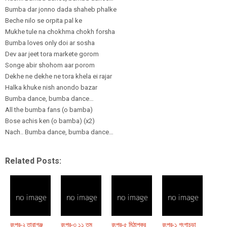
Bumba dar jonno dada shaheb phalke
Beche nilo se orpita pal ke
Mukhe tule na chokhma chokh forsha
Bumba loves only doi ar sosha
Dev aar jeet tora markete gorom
Songe abir shohom aar porom
Dekhe ne dekhe ne tora khela ei rajar
Halka khuke nish anondo bazar
Bumba dance, bumba dance…
All the bumba fans (o bamba)
Bose achis ken (o bamba) (x2)
Nach.. Bumba dance, bumba dance…
Related Posts:
রংপুর-২ তারাগঞ্জ
রংপুর-৩ ১১ তম
রংপুর-৫ মিঠাপুকুর
রংপুর-১ গংগাচড়া