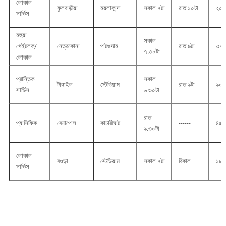
লোকাল
ফুলবাড়ীয়া
ময়লাকান্দা
সকাল ৭টা
রাত ১০টা
২০.
সার্ভিস
মহুয়া
সকাল
গেইটলক/
নেত্রকোনা
পাটগুদাম
রাত ৯টা
৩৭.
৭.৩০টা
লোকাল
প্রান্তিক
সকাল
টাঙ্গাইল
স্টেডিয়াম
রাত ৯টা
৯০.
সার্ভিস
৬.৩০টা
রাত
প্যাসিফিক
বেনাপোল
কাচারীঘাট
------
৪৫০
৯.৩০টা
লোকাল
বগুড়া
স্টেডিয়াম
সকাল ৭টা
বিকাল
১৮০
সার্ভিস