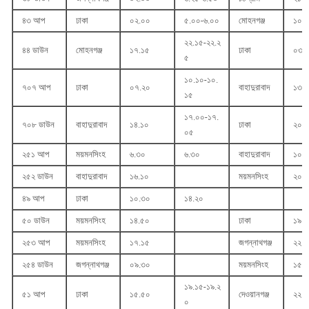
৪৩ আপ
ঢাকা
০২.০০
৫.০০-৬.০০
মোহনগঞ্জ
১০.
২২.১৫-২২.২
৪৪ ডাউন
মোহনগঞ্জ
১৭.১৫
ঢাকা
০৩.
৫
১০.১০-১০.
৭০৭ আপ
ঢাকা
০৭.২০
বাহাদুরাবাদ
১৩.
১৫
১৭.০০-১৭.
৭০৮ ডাউন
বাহাদুরাবাদ
১৪.১০
ঢাকা
২০.
০৫
২৫১ আপ
ময়মনসিংহ
৬.৩০
৬.৩০
বাহাদুরাবাদ
১০.
২৫২ ডাউন
বাহাদুরাবাদ
১৬.১০
ময়মনসিংহ
২০.
৪৯ আপ
ঢাকা
১০.৩০
১৪.২০
৫০ ডাউন
ময়মনসিংহ
১৪.৫০
ঢাকা
১৯.
২৫৩ আপ
ময়মনসিংহ
১৭.১৫
জগন্নাথগঞ্জ
২২.
২৫৪ ডাউন
জগন্নাথগঞ্জ
০৯.৩০
ময়মনসিংহ
১৫.
১৯.১৫-১৯.২
৫১ আপ
ঢাকা
১৫.৫০
দেওয়ানগঞ্জ
২২.
০