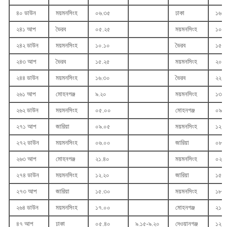
৪০ ডাউন
ময়মনসিংহ
০৬.৩৫
ঢাকা
১৬.১
২৪১ আপ
ভৈরব
০৫.২৫
ময়মনসিংহ
১০.
২৪২ ডাউন
ময়মনসিংহ
১০.১০
ভৈরব
১৫.
২৪৩ আপ
ভৈরব
১৫.২৫
ময়মনসিংহ
২০.
২৪৪ ডাউন
ময়মনসিংহ
১৬.৩০
ভৈরব
২২.২
২৬১ আপ
মোহনগঞ্জ
৯.২০
ময়মনসিংহ
১৩.
২৬২ ডাউন
ময়মনসিংহ
০৫.০০
মোহনগঞ্জ
০৯.
২৭১ আপ
জারিয়া
০৯.০৫
ময়মনসিংহ
১২.
২৭২ ডাউন
ময়মনসিংহ
০৬.০০
জারিয়া
০৮.
২৬৩ আপ
মোহনগঞ্জ
২১.৪০
ময়মনসিংহ
০২.
২৭৪ ডাউন
ময়মনসিংহ
১২.২০
জারিয়া
১৫.
২৭৩ আপ
জারিয়া
১৫.৩০
ময়মনসিংহ
১৮.
২৬৪ ডাউন
ময়মনসিংহ
১৭.০০
মোহনগঞ্জ
২১.২
৪৭ আপ
ঢাকা
০৫.৪০
৯.১৫-৯.২০
দেওয়ানগঞ্জ
১২.