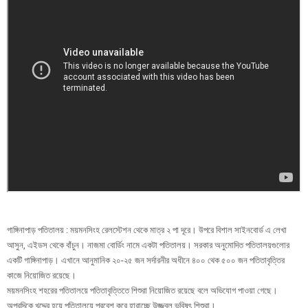
গাঙ্গিনাপাড় পতিতালয় : ময়মনসিংহ রেলস্টেশন থেকে মাত্র ২ পা দূরে। উপরে বিশাল সাইনবোর্ড এ লেখা
আসুন, এইডস থেকে বাঁচুন। নাজমা বোর্ডিং নামে একটা পতিতালয়। সরকার অনুমোদিত পতিতালয়গুলোর
একটি গাঙ্গিনাপাড়। এখানে আনুমানিক ২০-২৫ জন সর্দারনীর অধীনে ৪০০ থেক ৫০০ জন পতিতাবৃত্তির
কাজে নিয়োজিত রয়েছে।
ময়মনসিংহ শহরের পতিতালয়ে পতিতাবৃত্তিতে শিশুরা নিয়োজিত রয়েছে বলে অভিযোগ পাওয়া গেছে।
অপরদিকে খদ্দের হয়ে পতিতালয়ে প্রবেশ করে হারাচ্ছে উজ্জ্বল ভবিষৎ শিশুরা।