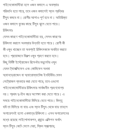
গাইনেকোমাস্টিয়া হলে ওজন কমালে এ অবস্থার
পরিবর্তন হতে পারে, তবে ওজন কমালেই স্তন গ্রন্থির
টিস্যু কমবে না। রোগীর আশাও পূর্ণ হবে না। অতিরিক্ত
ওজন কমালে বুকের কাছে টিস্যু ঝুলে যেতে পারে।
চিকিৎসাঃ
যেসব কারণে গাইনেকোমাস্টিয়া হয়, সেসব কারণের
চিকিৎসা করালে অবস্থার উন্নতি হতে পারে। রোগী কী
কী ওষুধ খাচ্ছেন তা অবশ্যই চিকিৎসককে অবহিত করতে
হবে। প্রয়োজনে বিকল্প ওষুধ গ্রহণ করতে হবে।
কিছু নির্দিষ্ট ইস্ট্রোজেন রিসেপ্টর মডুলেটর ওষুধ
যেমন ট্যামক্সিফেন এবং কোমিফেন অথবা
অ্যানড্রোজেন বা অ্যারোম্যাটেজ ইনহিবিটর যেমন
লেট্রোজল ব্যবহার করা যেতে পারে, তবে এগুলো
গাইনেকোমোস্টিয়ার চিকিৎসায় সার্বজনীন গ্রহণযোগ্য
নয়। প্রথম দু-তিন বছর অপেক্ষা করা যেতে পারে। এ
সময়ে গাইনেকোমাস্টিয়া মিলিয়ে যেতে পারে। কিন্তু
যদি তা মিলিয়ে না যায় এবং স্তন টিস্যু থেকে যায় তাহলে
অপারেশনই হলো একমাত্র চিকিৎসা। এসব অপারেশনের
মধ্যে রয়েছে লাইপোসাকশন, গ্ল্যান্ড এক্সিশন অর্থাৎ
স্তন টিস্যু কেটে ফেলে দেয়া, স্কিন স্কাল্পচার,