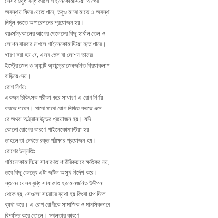
সেসব ওষুধ বন্ধ করলে গাইনেকোমাস্টিয়া আগের
অবস্থায় ফিরে যেতে পারে, তবুও মাঝে মাঝে এ অবস্থা
নির্মূল করতে অপারেশনের প্রয়োজন হয়।
বয়ঃসন্ধিকালের আগের ছেলেদের কিছু হার্বাল তেল ও
লোশন বারবার মাখলে গাইনেকোমাস্টিয়া হতে পারে।
ধারণ করা হয় যে, এসব তেল বা লোশন তাদের
ইস্ট্রোজেন ও অ্যান্টি অ্যান্ড্রোজেনজনিত ক্রিয়াকলাপ
বাড়িয়ে দেয়।
রোগ নির্ণয়ঃ
একজন চিকিৎসক পরীক্ষা করে সাধারণ এ রোগ নির্ণয়
করতে পারেন। মাঝে মাঝে রোগ নিশ্চিত করতে এক্স-
রে অথবা আল্ট্রাসাউন্ডের প্রয়োজন হয়। যদি
কোনো রোগের কারণে গাইনেকোমাস্টিয়া হয়
তাহলে তা দেখতে রক্ত পরীক্ষার প্রয়োজন হয়।
রোগের উন্নতিঃ
গাইনেকোমাস্টিয়া সাধারণত শারীরিকভাবে ক্ষতিকর নয়,
তবে কিছু ক্ষেত্রে এটা জটিল অসুখ নির্দেশ করে।
স্তনের যেসব বৃদ্ধি সাধারণত হরমোনজনিত উদ্দীপনা
থেকে হয়, সেগুলো সচরাচর ব্যথা হয় কিংবা চাপ দিলে
ব্যথা করে। এ রোগ রোগীকে সামাজিক ও মানসিকভাবে
বিপর্যস্ত করে তোলে। স্থূলতার কারণে