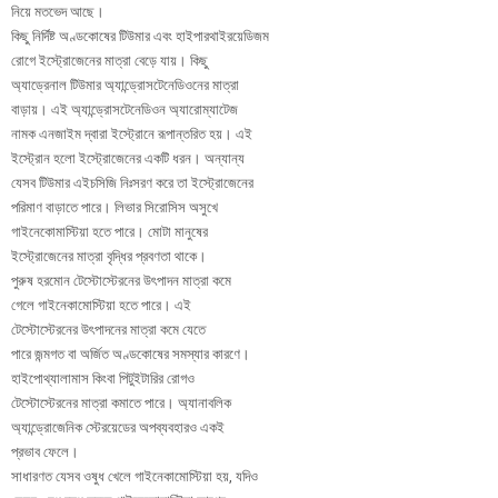
নিয়ে মতভেদ আছে।
কিছু নির্দিষ্ট অণ্ডকোষের টিউমার এবং হাইপারথাইরয়েডিজম
রোগে ইস্ট্রোজেনের মাত্রা বেড়ে যায়। কিছু
অ্যাড্রেনাল টিউমার অ্যান্ড্রোসটেনেডিওনের মাত্রা
বাড়ায়। এই অ্যান্ড্রোসটেনেডিওন অ্যারোম্যাটেজ
নামক এনজাইম দ্বারা ইস্ট্রোনে রূপান্তরিত হয়। এই
ইস্ট্রোন হলো ইস্ট্রোজেনের একটি ধরন। অন্যান্য
যেসব টিউমার এইচসিজি নিঃসরণ করে তা ইস্ট্রোজেনের
পরিমাণ বাড়াতে পারে। লিভার সিরোসিস অসুখে
গাইনেকোমাস্টিয়া হতে পারে। মোটা মানুষের
ইস্ট্রোজেনের মাত্রা বৃদ্ধির প্রবণতা থাকে।
পুরুষ হরমোন টেস্টোস্টেরনের উৎপাদন মাত্রা কমে
গেলে গাইনেকামোস্টিয়া হতে পারে। এই
টেস্টোস্টেরনের উৎপাদনের মাত্রা কমে যেতে
পারে জন্মগত বা অর্জিত অণ্ডকোষের সমস্যার কারণে।
হাইপোথ্যালামাস কিংবা পিটুইটারির রোগও
টেস্টোস্টেরনের মাত্রা কমাতে পারে। অ্যানাবলিক
অ্যান্ড্রোজেনিক স্টেরয়েডের অপব্যবহারও একই
প্রভাব ফেলে।
সাধারণত যেসব ওষুধ খেলে গাইনেকামোস্টিয়া হয়, যদিও