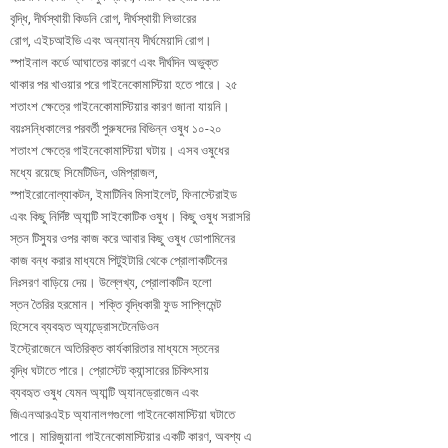
বৃদ্ধি, দীর্ঘস্থায়ী কিডনি রোগ, দীর্ঘস্থায়ী লিভারের
রোগ, এইচআইভি এবং অন্যান্য দীর্ঘমেয়াদি রোগ।
স্পাইনাল কর্ডে আঘাতের কারণে এবং দীর্ঘদিন অভুক্ত
থাকার পর খাওয়ার পরে গাইনেকোমাস্টিয়া হতে পারে। ২৫
শতাংশ ক্ষেত্রে গাইনেকোমাস্টিয়ার কারণ জানা যায়নি।
বয়ঃসন্ধিকালের পরবর্তী পুরুষদের বিভিন্ন ওষুধ ১০-২০
শতাংশ ক্ষেত্রে গাইনেকোমাস্টিয়া ঘটায়। এসব ওষুধের
মধ্যে রয়েছে সিমেটিডিন, ওমিপ্রাজল,
স্পাইরোনোল্যাকটন, ইমাটিনিব মিসাইলেট, ফিনাস্টেরাইড
এবং কিছু নির্দিষ্ট অ্যান্টি সাইকোটিক ওষুধ। কিছু ওষুধ সরাসরি
স্তন টিস্যুর ওপর কাজ করে আবার কিছু ওষুধ ডোপামিনের
কাজ বন্ধ করার মাধ্যমে পিটুইটারি থেকে প্রোলাকটিনের
নিঃসরণ বাড়িয়ে দেয়। উল্লেখ্য, প্রোলাকটিন হলো
স্তন তৈরির হরমোন। শক্তি বৃদ্ধিকারী ফুড সাপ্লিমেন্ট
হিসেবে ব্যবহৃত অ্যান্ড্রোসটেনেডিওন
ইস্ট্রোজেনে অতিরিক্ত কার্যকারিতার মাধ্যমে স্তনের
বৃদ্ধি ঘটাতে পারে। প্রোস্টেট ক্যান্সারের চিকিৎসায়
ব্যবহৃত ওষুধ যেমন অ্যান্টি অ্যানড্রোজেন এবং
জিএনআরএইচ অ্যানালগগুলো গাইনেকোমাস্টিয়া ঘটাতে
পারে। মারিজুয়ানা গাইনেকোমাস্টিয়ার একটি কারণ, অবশ্য এ