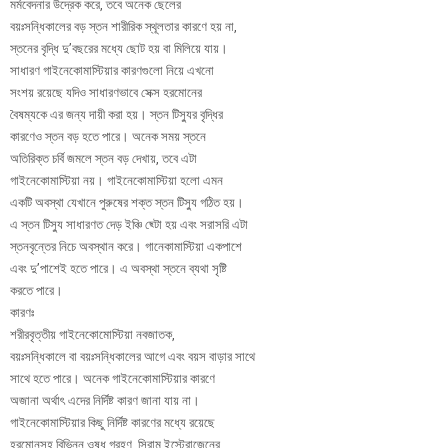
মর্মবেদনার উদ্রেক করে, তবে অনেক ছেলের
বয়ঃসন্ধিকালের বড় স্তন শারীরিক স্থূলতার কারণে হয় না,
স্তনের বৃদ্ধি দু’বছরের মধ্যে ছোট হয় বা মিলিয়ে যায়।
সাধারণ গাইনেকোমাস্টিয়ার কারণগুলো নিয়ে এখনো
সংশয় রয়েছে যদিও সাধারণভাবে সেক্স হরমোনের
বৈষম্যকে এর জন্য দায়ী করা হয়। স্তন টিস্যুর বৃদ্ধির
কারণেও স্তন বড় হতে পারে। অনেক সময় স্তনে
অতিরিক্ত চর্বি জমলে স্তন বড় দেখায়, তবে এটা
গাইনেকোমাস্টিয়া নয়। গাইনেকোমাস্টিয়া হলো এমন
একটি অবস্থা যেখানে পুরুষের শক্ত স্তন টিস্যু গঠিত হয়।
এ স্তন টিস্যু সাধারণত দেড় ইঞ্চি ছ্টো হয় এবং সরাসরি এটা
স্তনবৃন্তের নিচে অবস্থান করে। গানেকামাস্টিয়া একপাশে
এবং দু’পাশেই হতে পারে। এ অবস্থা স্তনে ব্যথা সৃষ্টি
করতে পারে।
কারণঃ
শরীরবৃত্তীয় গাইনেকোমোস্টিয়া নবজাতক,
বয়ঃসন্ধিকালে বা বয়ঃসন্ধিকালের আগে এবং বয়স বাড়ার সাথে
সাথে হতে পারে। অনেক গাইনেকোমাস্টিয়ার কারণে
অজানা অর্থাৎ এদের নির্দিষ্ট কারণ জানা যায় না।
গাইনেকোমাস্টিয়ার কিছু নির্দিষ্ট কারণের মধ্যে রয়েছে
হরমোনসহ বিভিন্ন ওষুধ গ্রহণ, সিরাম ইস্ট্রোজেনের