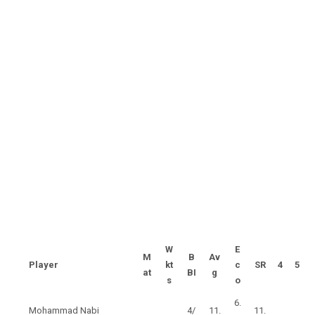
W
E
M
B
Av
Player
kt
c
SR
4
5
at
BI
g
s
o
6.
Mohammad Nabi
4/
11.
11.