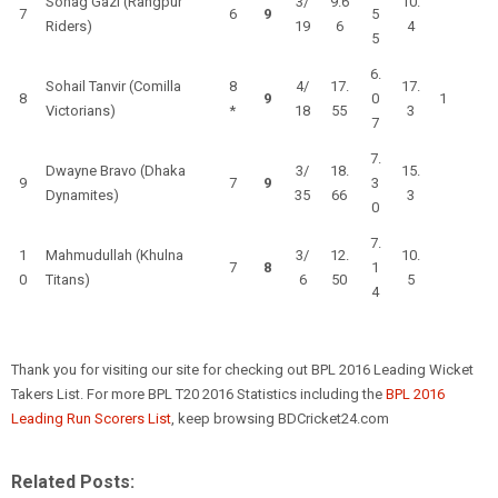
Sohag Gazi (Rangpur
3/
9.6
10.
7
6
9
5
Riders)
19
6
4
5
6.
Sohail Tanvir (Comilla
8
4/
17.
17.
8
9
0
1
Victorians)
*
18
55
3
7
7.
Dwayne Bravo (Dhaka
3/
18.
15.
9
7
9
3
Dynamites)
35
66
3
0
7.
1
Mahmudullah (Khulna
3/
12.
10.
7
8
1
0
Titans)
6
50
5
4
Thank you for visiting our site for checking out BPL 2016 Leading Wicket
Takers List. For more BPL T20 2016 Statistics including the
BPL 2016
Leading Run Scorers List
, keep browsing BDCricket24.com
Related Posts: