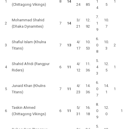
1
8
14
1
1
(Chittagong Vikings)
24
85
5
4
7.
Mohammad Shahid
3/
12.
10.
2
7
14
1
(Dhaka Dynamites)
21
92
7
9
6.
Shafiul Islam (Khulna
4/
10.
10.
3
7
13
0
2
Titans)
17
53
3
8
5.
Shahid Afridi (Rangpur
4/
11.
12.
4
6
11
4
1
Riders)
12
36
5
3
6.
Junaid Khan (Khulns
4/
14.
14.
5
7
11
0
1
Titans)
23
36
1
7
8.
Taskin Ahmed
5/
16.
12.
6
6
11
0
1
(Chittagong Vikings)
31
18
0
9
5.