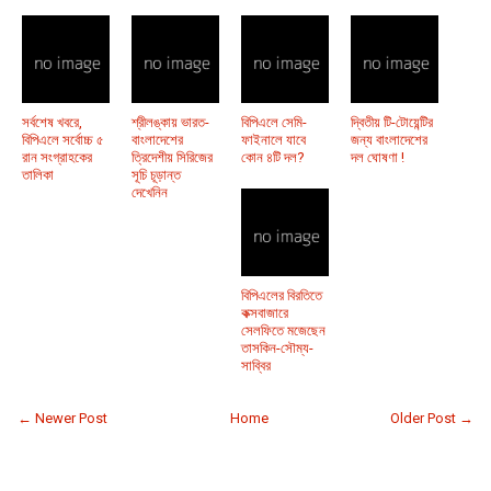
সর্বশেষ খবরে,
শ্রীলঙ্কায় ভারত-
বিপিএলে সেমি-
দ্বিতীয় টি-টোয়েন্টির
বিপিএলে সর্বোচ্চ ৫
বাংলাদেশের
ফাইনালে যাবে
জন্য বাংলাদেশের
রান সংগ্রাহকের
ত্রিদেশীয় সিরিজের
কোন ৪টি দল?
দল ঘোষণা !
তালিকা
সূচি চূড়ান্ত
দেখেনিন
বিপিএলের বিরতিতে
কক্সবাজারে
সেলফিতে মজেছেন
তাসকিন-সৌম্য-
সাব্বির
← Newer Post
Home
Older Post →