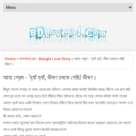
Home
»
ভালবাসার গল্প - Bangla Love Story
» আহা প্রেম - ‘হ্যাঁ হ্যাঁ, ভীষণ চমকে গেছি!
ভীষণ।
আহা প্রেম - ‘হ্যাঁ হ্যাঁ, ভীষণ চমকে গেছি! ভীষণ।
কিছুই ভালো লাগছে না আজ রোহানের! অফিসে একগাদা কাজ! মাথাটা ঝিমঝিম করছে ভীষণ! এক কাপ কফি
পেলে মন্দ হতো না! ডেস্ক ছেড়ে উঠে দাঁড়িয়ে পিয়ন মতিনকে খোঁজে সে! সারা ফ্লোর ফাঁকা! সবাই লাঞ্চে!
রোহান ছোট করে একটা নিশ্বাস ফেলে নিজের টেবিলে ফিরে আসে! ঠিক তখন অনেকটা হেলেদুলে অপলা এসে
দাঁড়ায় রোহানের সামনে!
কী রোহান ভাই, কেমন আছেন?
অপলা দেখতে তুখোড়! মাস তিনেক হলো অ্যাকাউন্টস অফিসার হিসেবে জয়েন করেছে! রোহানের বেশ ভালো
লাগে ওকে! কিন্তু খুচরো আলাপ জমেনি কাজের চাপে!