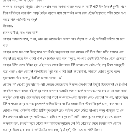
রোহান ভাই, কথা বলছেন না কেন?
অপলার চোখেমুখে আকুতি! রোহান খেয়াল করে! অপলা পরেছে আজ কালো টি-শার্ট! নীল জিনস! চুলটা পেছন
দিকে পনিটেইল করে বাঁধা! অপূর্ব দৈহিক গড়নের সঙ্গে পোশাকটা অন্য রকম সৌন্দর্য ছড়াচ্ছে! শরীর থেকে ম-ম
করছে দামি পারফিউমের গন্ধ!
কী বলব?
চলেন ভাইয়া, লাঞ্চ করে আসি!
রোহান নরমভাবে বলে, না না, আজ না! আরেক দিন! অপলা আর দাঁড়ায় না! একটু অভিমানী ভঙ্গিতে সে চলে
যায়!
রোহান কাজে মন দেয়! কিন্তু মনে মনে ঠিকই অনুতাপ হয় তার! লাঞ্চের বাটি নিয়ে পিয়ন মতিন সামনে এসে
দাঁড়ায়! তার হাতে নীল একটা খাম! সে মিনমিন করে বলে, ‘স্যার, আপনার একটা চিঠি! জিপিও থেকে এসেছে!’
রোহান চিঠিটা দেখে বিস্মিত হয়! এই সময়ে তাকে নীল খামে চিঠি লেখার তো কেউ নেই! তবু ভীষণ কৌতূহলী
হয়ে খামটা খোলে রোহান! কম্পিউটারে প্রিন্ট করা একটা চিঠি! ‘ভালোবাসা, আমাকে তোমার বুকের ধ্রুব
ছন্দময়তায় বেঁধে রাখো,/ চিরদিন! ভালো থেকো—অ’
রোহান ‘অ’ দেখেই বুঝে যায় অপলা! ভেতরে ভেতরে তার কী রকম টেনশন হয়! কিছুটা উত্তেজনা! সে টিপটিপ
করে উঠে আসে রুমের বাইরে! দূর থেকে অপলার ডেস্কটা খেয়াল করে! অপলাকে দেখা যায় না! না দেখা যাক!
অসুবিধা নেই! কাল এসে জমিয়ে কথা বলা যাবে! অপলাকে একটা ইমেইল লেখে রোহান! ‘অপলা, সাহস নিয়ে
চিঠি পাঠানোর জন্য অনেক কৃতজ্ঞতা! আমিও দিনের পর দিন সংসার নিয়ে ভীষণ বিরক্ত! চলো, কাল আমরা
কোথাও বসব!’ মেইলটা পাঠিয়ে চিঠিটা বুকপকেটে রেখে অফিস থেকে বেরিয়ে যাওয়ার জন্য প্রস্তুত হয় সে!
ঠিক তখন ওর স্ত্রী অজন্তা অফিসেএসে হাজির! তার মুখ হাসি হাসি! হাতে ফুলের গোছা! হাসতে হাসতে
অজন্তা বলে, নিশ্চয়ই ভুলে গেছো কাল আমাদের ম্যারেজ ডে! চিঠি পেয়েছ? চমকে দিয়েছি না? রোহান
ডেস্কে শীতল হয়ে বসে থাকে! মিনমিন করে বলে, ‘হ্যাঁ হ্যাঁ, ভীষণ চমকে গেছি! ভীষণ।