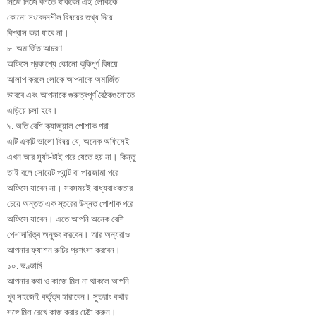
নিজে নিজে বলতে থাকবেন এই লোককে
কোনো সংবেদনশীল বিষয়ের তথ্য দিয়ে
বিশ্বাস করা যাবে না।
৮. অমার্জিত আচরণ
অফিসে প্রকাশ্যে কোনো ঝুকিপূর্ণ বিষয়ে
আলাপ করলে লোকে আপনাকে অমার্জিত
ভাববে এবং আপনাকে গুরুত্বপূর্ণ বৈঠকগুলোতে
এড়িয়ে চলা হবে।
৯. অতি বেশি ক্যাজুয়াল পোশাক পরা
এটি একটি ভালো বিষয় যে, অনেক অফিসেই
এখন আর স্যুট-টাই পরে যেতে হয় না। কিন্তু
তাই বলে সোয়েট প্যান্ট বা পায়জামা পরে
অফিসে যাবেন না। সবসময়ই বাধ্যবাধকতার
চেয়ে অন্তত এক স্তরের উন্নত পোশাক পরে
অফিসে যাবেন। এতে আপনি অনেক বেশি
পেশাদারিত্ব অনুভব করবেন। আর অন্যরাও
আপনার ফ্যাশন রুচির প্রশংসা করবেন।
১০. ভণ্ডামি
আপনার কথা ও কাজে মিল না থাকলে আপনি
খুব সহজেই কর্তৃত্ব হারাবেন। সুতরাং কথার
সঙ্গে মিল রেখে কাজ করার চেষ্টা করুন।