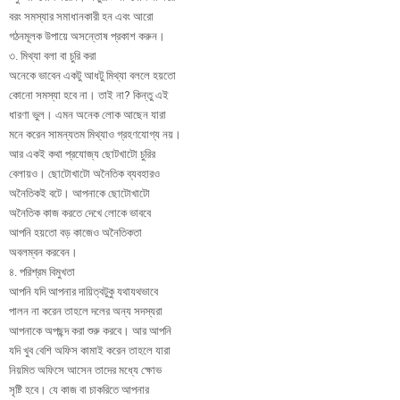
বরং সমস্যার সমাধানকারী হন এবং আরো
গঠনমূলক উপায়ে অসন্তোষ প্রকাশ করুন।
৩. মিথ্যা বলা বা চুরি করা
অনেকে ভাবেন একটু আধটু মিথ্যা বললে হয়তো
কোনো সমস্যা হবে না। তাই না? কিন্তু এই
ধারণা ভুল। এমন অনেক লোক আছেন যারা
মনে করেন সামন্যতম মিথ্যাও গ্রহণযোগ্য নয়।
আর একই কথা প্রযোজ্য ছোটখাটো চুরির
বেলায়ও। ছোটোখাটো অনৈতিক ব্যবহারও
অনৈতিকই বটে। আপনাকে ছোটোখাটো
অনৈতিক কাজ করতে দেখে লোকে ভাববে
আপনি হয়তো বড় কাজেও অনৈতিকতা
অবলম্বন করবেন।
৪. পরিশ্রম বিমুখতা
আপনি যদি আপনার দায়িত্বটুকু যথাযথভাবে
পালন না করেন তাহলে দলের অন্য সদস্যরা
আপনাকে অপছন্দ করা শুরু করবে। আর আপনি
যদি খুব বেশি অফিস কামাই করেন তাহলে যারা
নিয়মিত অফিসে আসেন তাদের মধ্যে ক্ষোভ
সৃষ্টি হবে। যে কাজ বা চাকরিতে আপনার