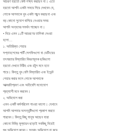
আচরণ হয়তো কেউ লক্ষ্য করছেন না। এতে
হয়তো আপনি একটা সময়ে গিয়ে দেখবেন যে,
লোকে আপনাকে খুব একটা পছন্দ করছেনা এবং
বড় কোনো সুযোগ বাগিয়ে নেওয়ার সময়
আপনি অন্যদের সমর্থন পাচ্ছেন না।
• নিচে এমন ১১টি আচরণের তালিকা দেওয়া
হলো....
১. অতিরিক্ত শেয়ার
সপ্তাহশেষের পার্টি সেলফিগুলো বা ডেটিংয়ের
তৎপরতার বিস্তারিত বিবরণমূলক ছবিগুলো
হয়তো দেখতে নিরীহ এবং চটুল মনে হতে
পারে। কিন্তু খুব বেশি বিস্তারিত এবং ইভেন্ট
শেয়ার করার ফলে লোকে আপনাকে
আত্মরতিপ্রবণ এবং অতিবেশি মনোযোগ
প্রত্যাশী মনে করবেন।
২. অভিযোগ করা
এমন একটি কর্মপরিবেশ পাওয়া ভালো। যেখানে
আপনি আপনার অসন্তুষ্টিগুলো প্রকাশ করতে
পারবেন। কিন্তু কিছু মানুষ আছেন যারা
কোনো নিবিড় মূল্যায়ন ছাড়াই সবকিছু নিয়েই
শুধু অভিযোগ করেন। সতুরাং অভিযোগ না করে