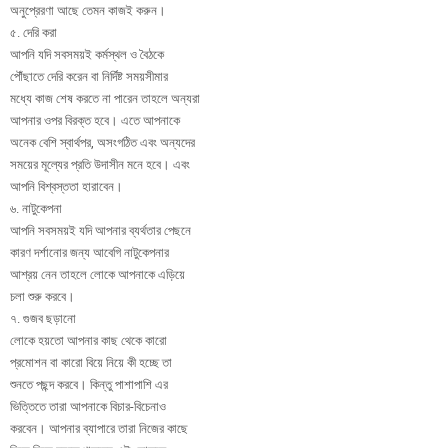
অনুপ্রেরণা আছে তেমন কাজই করুন।
৫. দেরি করা
আপনি যদি সবসময়ই কর্মস্থল ও বৈঠকে
পৌঁছাতে দেরি করেন বা নির্দিষ্ট সময়সীমার
মধ্যে কাজ শেষ করতে না পারেন তাহলে অন্যরা
আপনার ওপর বিরক্ত হবে। এতে আপনাকে
অনেক বেশি স্বার্থপর, অসংগঠিত এবং অন্যদের
সময়ের মূল্যের প্রতি উদাসীন মনে হবে। এবং
আপনি বিশ্বস্ততা হারাবেন।
৬. নাটুকেপনা
আপনি সবসময়ই যদি আপনার ব্যর্থতার পেছনে
কারণ দর্শানোর জন্য আবেগি নাটুকেপনার
আশ্রয় নেন তাহলে লোকে আপনাকে এড়িয়ে
চলা শুরু করবে।
৭. গুজব ছড়ানো
লোকে হয়তো আপনার কাছ থেকে কারো
প্রমোশন বা কারো বিয়ে নিয়ে কী হচ্ছে তা
শুনতে পছন্দ করবে। কিন্তু পাশাপাশি এর
ভিত্তিতে তারা আপনাকে বিচার-বিচেনাও
করবেন। আপনার ব্যাপারে তারা নিজের কাছে