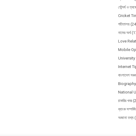
সৌন্দর্য ও ত্ব
Cricket T
পতিতালয়
(24
নামের অর্থ
(1
Love Relat
Mobile Op
Universit
Internet T
বাংলাদেশ সঞ্চ
Biography 
National U
চাকরির খবর
(
ব্যাংক সম্পর্ক
অজানা তথ্য