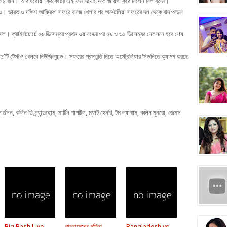
ছেন ৩৫৪ রান। আর ঘরোয়া ক্রিকেটের এই ফর্ম দিয়েই দলে জায়গা করে নিলেন নিল ব্রুম।
িও। ভারত ও দক্ষিণ আফ্রিকা সফরে বাজে খেলার পর অস্টেলিয়া সফরের দল থেকে বাদ পড়েন
 দল। ক্রাইস্টচার্চে ২৬ ডিসেম্বর প্রথম ওয়ানডের পর ২৯ ও ৩১ ডিসেম্বর নেলসনে হবে শেষ
’টি টেস্টও খেলবে নিউজিল্যান্ড। সফরের প্রস্তুতি নিতে অস্ট্রেলিয়ার সিডনিতে ক্যাম্প করছে
্গুসন, কলিন ডি গ্র্যান্ডহোম, মার্টিন গাপটিল, ম্যাট হেনরি, টম ল্যাথাম, কলিন মুনরো, জেমস
Big Bash Live
বাংলাদেশের দক্ষিণ
Bangladesh vs