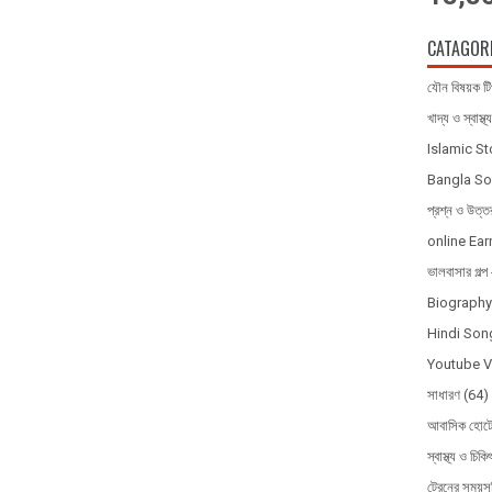
CATAGOR
যৌন বিষয়ক ট
খাদ্য ও স্বাস্থ্য
Islamic S
Bangla So
প্রশ্ন ও উত্ত
online Ear
ভালবাসার গল
Biography 
Hindi Song
Youtube 
সাধারণ
(64)
আবাসিক হোটে
স্বাস্থ্য ও চিকি
ট্রেনের সময়