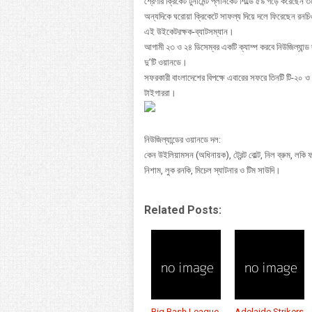
শ্রেণীর ক্রিকেট টুর্নামেন্ট প্লানকেট শিল্ডে ৫৯ গড়ে করে
অন্যদিকে ঘরোয়া ক্রিকেটে সাফল্য দিয়ে দলে ফিরেছেন রনচ
এই উইকেটরক্ষক-ব্যাটসম্যান।
আগামী ২৩ ও ২৪ ডিসেম্বর একটি ক্যাম্প করবে নিউজিল্যান্ড
দু’টি ওয়ানডে।
সফরকারী বাংলাদেশের বিপক্ষে এবারের সফরে তিনটি টি-২০ ও দু
টাইগাররা।
নিউজিল্যান্ডের ওয়ানডে দল:
কেন উইলিয়ামসন (অধিনায়ক), ট্রেন্ট বোল্ট, নিল ব্রুম, লকি ফার
নিশাম, লুক রনকি, মিচেল স্যাটনার ও টিম সাউদি।
Related Posts:
Big Bash League
Adelaide Strikers