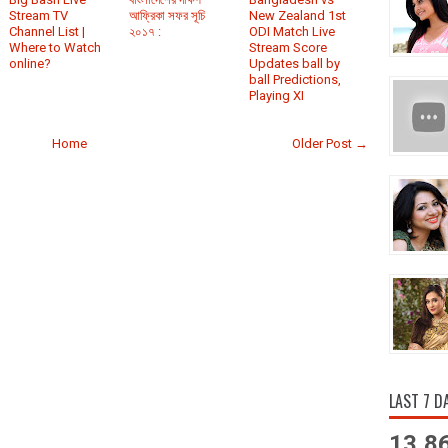
Stream TV
আফ্রিকা সফর সূচি
New Zealand 1st
Channel List |
২০১৭ :
ODI Match Live
Where to Watch
Stream Score
online?
Updates ball by
ball Predictions,
Playing XI
Home
Older Post →
LAST 7 D
13,8