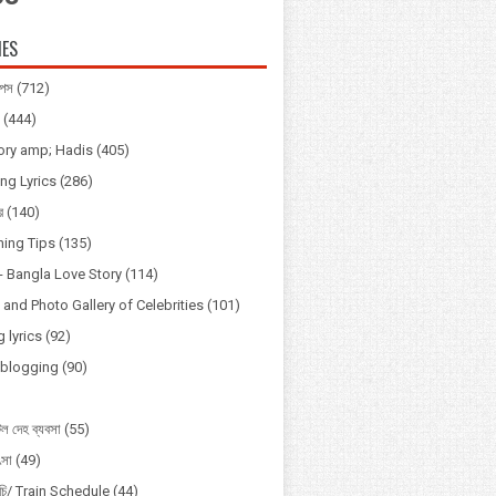
IES
িপস
(712)
(444)
tory amp; Hadis
(405)
ng Lyrics
(286)
র
(140)
ning Tips
(135)
্প - Bangla Love Story
(114)
and Photo Gallery of Celebrities
(101)
 lyrics
(92)
Vblogging
(90)
ল দেহ ব্যবসা
(55)
ৎসা
(49)
সূচি/ Train Schedule
(44)