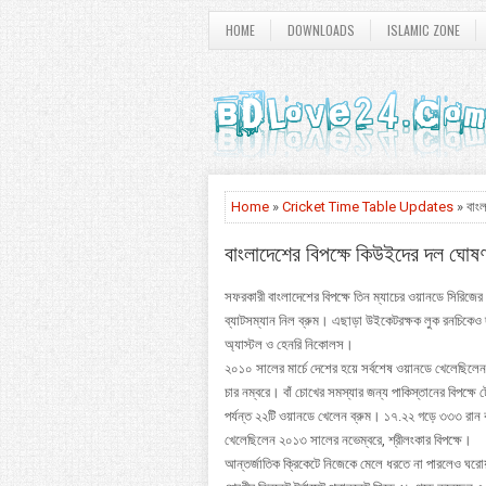
HOME
DOWNLOADS
ISLAMIC ZONE
Home
»
Cricket Time Table Updates
» বাংল
বাংলাদেশের বিপক্ষে কিউইদের দল ঘোষণ
সফরকারী বাংলাদেশের বিপক্ষে তিন ম্যাচের ওয়ানডে সিরিজে
ব্যাটসম্যান নিল ব্রুম। এছাড়া উইকেটরক্ষক লুক রনচিকে
অ্যাস্টল ও হেনরি নিকোলস।
২০১০ সালের মার্চে দেশের হয়ে সর্বশেষ ওয়ানডে খেলেছিলে
চার নম্বরে। বাঁ চোখের সমস্যার জন্য পাকিস্তানের বিপক্ষ
পর্যন্ত ২২টি ওয়ানডে খেলেন ব্রুম। ১৭.২২ গড়ে ৩৩৩ রান
খেলেছিলেন ২০১৩ সালের নভেম্বরে, শ্রীলংকার বিপক্ষে।
আন্তর্জাতিক ক্রিকেটে নিজেকে মেলে ধরতে না পারলেও ঘরোয়া