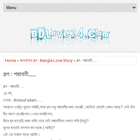
Home
»
ভালবাসার গল্প - Bangla Love Story
» গল্প : পদ্মাবতী......
গল্প : পদ্মাবতী......
গল্প : পদ্মাবতী......
২য় পর্ব,
লেখক : Aminul Islam......
গতরাতে একটুও ঘুমতে পারিনি,সারা রাত শুধু পদ্মাবতীর কথা ভেবেছি।জানিনা মেয়েটা কেমন আছে? সেই তিন
দিন আগে দেখেছিলাম।এসব ভাবছিলাম,
কিরে ঘুম ছাড়েনি,আজ নাকি তোর সেই পদ্মাবতীকে দেখতে যাবি (বাবু)?
ঘুমের মধ্যেই বললাম কত বাজে ( আমি)?
এই তো সকাল সাড়ে আটটা।