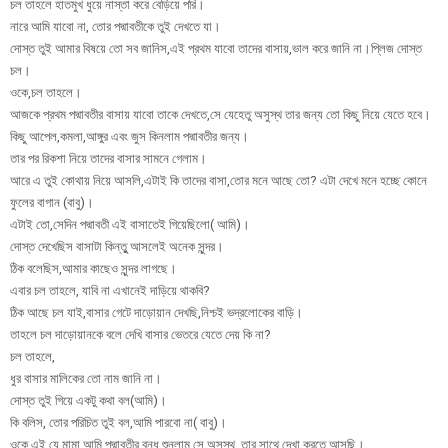
চল তাহলে হাতমুখ ধুয়ে নাস্তা করে বেড়িয়ে পরি।
নারে আমি যাবো না, তোর পদ্মাবতীকে তুই দেখতে যা।
দোস্ত তুই আমার বিষয়ে তো সব জানিস,এই প্রথম যাবো তাদের বাসায়,ভাল করে জানি না।প্লিজ দোস্ত
চল।
ওকে,চল তাহলে।
আজকে প্রথম পদ্মাবতীর বাসায় যাবো তাকে দেখতে,সে যেহেতু অসুস্থ তার জন্য তো কিছু নিয়ে যেতে হবে।
কিছু আপেল,কমলা,আঙ্গুর এবং জুস কিনলাম পদ্মাবতীর জন্য।
তার পর রিকশা নিয়ে তাদের বাসার সামনে গেলাম।
আরে এ তুই কোথায় নিয়ে আসলি,এটাই কি তাদের বাসা,তোর মনে আছে তো? এটা দেখে মনে হচ্ছে কোনে
ফুলের বাগান (বাবু)।
এটাই তো,সেদিন পদ্মাবতী এই বাসাতেই গিয়েছিলো( আমি)।
দোস্ত দেখেছিস বাসাটা কিন্তুু আসলেই অনেক সুন্দর।
ঠিক বলেছিস,আমার কাছেও সুন্দর লাগছে।
এবার চল তাহলে, যাবি না এখানেই দাড়িয়ে থাকবি?
ঠিক আছে চল যাই,বাসার গেটে দাড়োয়ান দেখছি,নিশ্চই ভদ্রলোকের বাড়ি।
তাহলে চল দাড়োয়ানকে বলে দেখি বাসার ভেতরে যেতে দেয় কি না?
চল তাহলে,
ধুর বাসার মালিকের তো নাম জানি না।
দোস্ত তুই গিয়ে একটু কথা বল(আমি)।
কি বলিস, তোর পরিচিত তুই বল,আমি পারবো না( বাবু)।
ওকে,এই যে মামা আমি পদ্মাবতীর বন্ধু,শুনলাম সে অসুস্থ, তার সাথে দেখা করতে আসছি।