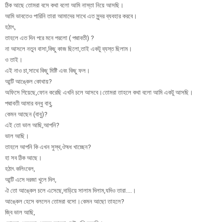
ঠিক আছে তোমরা বসে কথা বলো আমি নাস্তা নিয়ে আসছি।
আমি ভাবতেও পারিনি তারা আমাদের সাথে এত সুন্দর ব্যবহার করবে।
হঠাৎ,
তাহলে এত দিন পরে মনে পরলো ( পদ্মাবতী) ?
না আসলে নতুন বাসা,কিছু কাজ ছিলো,তাই একটু ব্যস্ত ছিলাম।
ও তাই।
এই নাও চা,সাথে কিছু মিষ্টি এবং কিছু ফল।
আন্টি আঙ্কেল কোথায়?
অফিসে গিয়েছে,ফোন করেছি এখনি চলে আসবে।তোমরা তাহলে কথা বলো আমি একটু আসছি।
পদ্মাবতী আমার বন্ধু বাবু,
কেমন আছেন (বাবু)?
এই তো ভাল আছি,আপনি?
ভাল আছি।
তাহলে আপনি কি এখন সুস্থ,ঔষধ খাচ্ছেন?
হা সব ঠিক আছে।
হঠাৎ কলিংবেল,
আন্টি এসে দরজা খুলে দিল,
ঐ তো আঙ্কেল চলে এসেছে,দাড়িয়ে সালাম দিলাম,যদিও তারা....।
আঙ্কেল হেসে বললেন তোমরা বসো।কেমন আছো তাহলে?
জ্বি ভাল আছি,