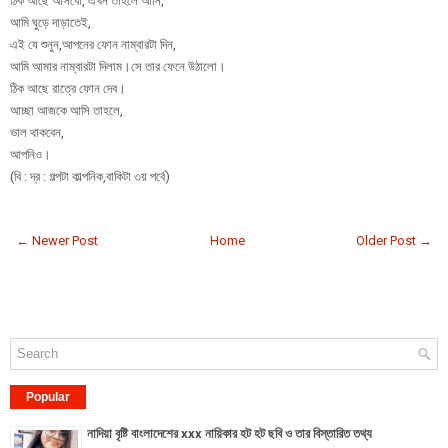
ঠিক আছে আসবো, এখন তাহলে আসি,
আমি ঘুড়ে দাড়াতেই,
এই যে শুনুন,আপনের ফোন নাম্বারটা দিন,
আমি আমার নাম্বারটা দিলাম।সে তার ফেনে উঠালো।
ঠিক আছে রাত্রে ফোন দেব।
আচ্ছা আজকে আসি তাহলে,
ভাল থাকবেন,
আপনিও।
(বি : দ্র : গল্পটা কাল্পনিক,বাকিটা ৩য় পর্বে)
← Newer Post
Home
Older Post →
Popular
নাদিয়া বৃষ্টি বাংলাদেশের xxx নায়িকার হট হট ছবি ও তার বিস্তারিত তথ্য