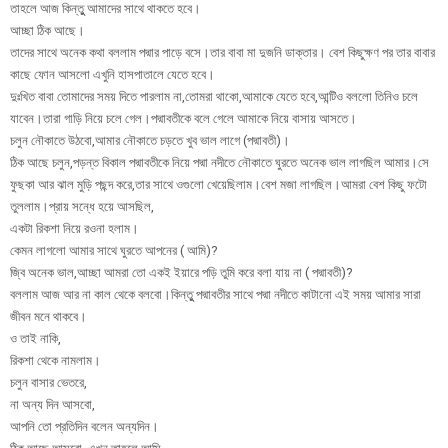
তাহলে আজ কিন্তুু আমাদের সাথে থাকতে হবে।
আচ্ছা ঠিক আছে।
তাদের সাথে অনেক কথা বললাম পদ্মার পাড়ে বসে।তার বাবা মা দুজনি ডাক্তার। বেশ কিছুক্ষণ পর তার বাবার
কাছে ফোন আসলো এখুনি হাসপাতালে যেতে হবে।
দুঃখিত বাবা তোমাদের সময় দিতে পারলাম না,তোমরা থাকো,আমাকে যেতে হবে,আন্টিও বললো তিনিও চলে
যাবেন।তারা গাড়ি নিয়ে চলে গেল।পদ্মাবতীকে বলে গেলে আমাকে নিয়ে বাসায় আসতে।
চলুন নৌকাতে উঠবো,আমার নৌকাতে চড়তে খুব ভাল লাগে (পদ্মাবতী)।
ঠিক আছে চলুন,পড়ন্ত বিকাল পদ্মাবতীকে নিয়ে পদ্মা নদীতে নৌকাতে ঘুরতে অনেক ভাল লাগছিল আমার।সে
ফুছকা আর ঝাল মুড়ি পছন্দ করে,তার সাথে ওগুলো খেয়েছিলাম।বেশ মজা লাগছিল।আমরা বেশ কিছু ফটো
তুললাম।প্রায় সন্ধে হয়ে আসছিল,
একটা রিকশা নিয়ে রওনা হলাম।
কেমন লাগলো আমার সাথে ঘুরতে আপনের ( আমি)?
জ্বি অনেক ভাল,আচ্ছা আমরা তো একই ইয়ারে পড়ি তুমি করে বলা যায় না ( পদ্মাবতী)?
বললাম আজ আর না কাল থেকে বলবো।কিন্তুু পদ্মাবতীর সাথে পদ্মা নদীতে কাটানো এই সময় আমার সারা
জীবন মনে থাকবে।
ও তাই নাকি,
রিকশা থেকে নামলাম।
চলুন বাসার ভেতরে,
না অন্য দিন আসবো,
আপনি তো প্রতিদিন বলেন অন্যদিন।