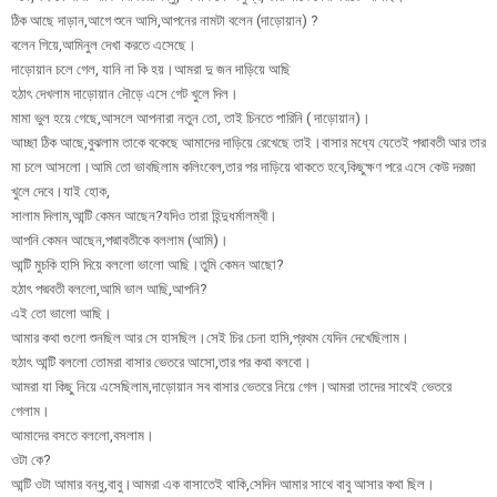
ঠিক আছে দাড়ান,আগে শুনে আসি,আপনের নামটা বলেন (দাড়োয়ান) ?
বলেন গিয়ে,আমিনুল দেখা করতে এসেছে।
দাড়োয়ান চলে গেল, যানি না কি হয়।আমরা দু জন দাড়িয়ে আছি
হঠাৎ দেখলাম দাড়োয়ান দৌড়ে এসে গেট খুলে দিল।
মামা ভুল হয়ে গেছে,আসলে আপনারা নতুন তো, তাই চিনতে পারিনি ( দাড়োয়ান)।
আচ্ছা ঠিক আছে,বুঝলাম তাকে বকেছে আমাদের দাড়িয়ে রেখেছে তাই।বাসার মধ্যে যেতেই পদ্মাবতী আর তার
মা চলে আসলো।আমি তো ভাবছিলাম কলিংবেল,তার পর দাড়িয়ে থাকতে হবে,কিছুক্ষণ পরে এসে কেউ দরজা
খুলে দেবে।যাই হোক,
সালাম দিলাম,আন্টি কেমন আছেন?যদিও তারা হিন্দুধর্মালম্বী।
আপনি কেমন আছেন,পদ্মাবতীকে বললাম (আমি)।
আন্টি মুচকি হাসি দিয়ে বললো ভালো আছি।তুমি কেমন আছো?
হঠাৎ পদ্মবতী বললো,আমি ভাল আছি,আপনি?
এই তো ভালো আছি।
আমার কথা গুলো শুনছিল আর সে হাসছিল।সেই চির চেনা হাসি,প্রথম যেদিন দেখেছিলাম।
হঠাৎ আন্টি বললো তোমরা বাসার ভেতরে আসো,তার পর কথা বলবো।
আমরা যা কিছু নিয়ে এসেছিলাম,দাড়োয়ান সব বাসার ভেতরে নিয়ে গেল।আমরা তাদের সাথেই ভেতরে
গেলাম।
আমাদের বসতে বললো,বসলাম।
ওটা কে?
আন্টি ওটা আমার বন্ধু,বাবু।আমরা এক বাসাতেই থাকি,সেদিন আমার সাথে বাবু আসার কথা ছিল।