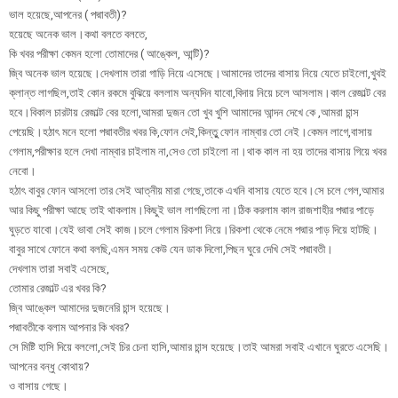
ভাল হয়েছে,আপনের ( পদ্মাবতী)?
হয়েছে অনেক ভাল।কথা বলতে বলতে,
কি খবর পরীক্ষা কেমন হলো তোমাদের ( আঙ্কেল, আন্টি)?
জ্বি অনেক ভাল হয়েছে।দেখলাম তারা গাড়ি নিয়ে এসেছে।আমাদের তাদের বাসায় নিয়ে যেতে চাইলো,খুবই
ক্লান্ত লাগছিল,তাই কোন রকমে বুঝিয়ে বললাম অন্যদিন যাবো,বিদায় নিয়ে চলে আসলাম।কাল রেজাল্ট বের
হবে।বিকাল চারটায় রেজাল্ট বের হলো,আমরা দুজন তো খুব খুশি আমাদের আন্দন দেখে কে ,আমরা চান্স
পেয়েছি।হঠাৎ মনে হলো পদ্মাবতীর খবর কি,ফোন দেই,কিন্তুু ফোন নাম্বার তো নেই।কেমন লাগে,বাসায়
গেলাম,পরীক্ষার হলে দেখা নাম্বার চাইলাম না,সেও তো চাইলো না।থাক কাল না হয় তাদের বাসায় গিয়ে খবর
নেবো।
হঠাৎ বাবুর ফোন আসলো তার সেই আত্নীয় মারা গেছে,তাকে এখনি বাসায় যেতে হবে।সে চলে গেল,আমার
আর কিছু পরীক্ষা আছে তাই থাকলাম।কিছুই ভাল লাগছিলো না।ঠিক করলাম কাল রাজশাহীর পদ্মার পাড়ে
ঘুড়তে যাবো।যেই ভাবা সেই কাজ।চলে গেলাম রিকশা নিয়ে।রিকশা থেকে নেমে পদ্মার পাড় দিয়ে হাটছি।
বাবুর সাথে ফোনে কথা বলছি,এমন সময় কেউ যেন ডাক দিলো,পিছন ঘুরে দেখি সেই পদ্মাবতী।
দেখলাম তারা সবাই এসেছে,
তোমার রেজাল্ট এর খবর কি?
জ্বি আঙ্কেল আমাদের দুজনেরি চান্স হয়েছে।
পদ্মাবতীকে বলাম আপনার কি খবর?
সে মিষ্টি হাসি দিয়ে বললো,সেই চির চেনা হাসি,আমার চান্স হয়েছে।তাই আমরা সবাই এখানে ঘুরতে এসেছি।
আপনের বন্ধু কোথায়?
ও বাসায় গেছে।