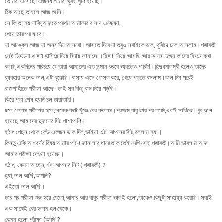
তোমরা এসেছো এজন্য আমরা খুবই খুশি হয়েছি।
ঠিক আছে তাহলে আজ আসি।
সে কি,তা হয় নাকি,আজকে প্রথম আমাদের বাসায় এসেছো,
খেয়ে তার পর যাবে।
না আঙ্কেল আজ না অন্য দিন আসবো।আসতে দিবে না তবুও সবাইকে বলে, বুঝিয়ে চলে আসলাম।পদ্মাবতী
সেই চিরচেনা একটা হাসিয়ে দিয়ে বিদায় জানালো।রিকশা নিয়ে আসছি আর আমরা দুজন তাদের বিষয়ে কথা
বলছি,একদিনের পরিচয়ে যে তারা আমাদের এত সন্মান করবে ভাবতেও পারিনি।হিন্দুধর্মালম্বী হলেও তাদের
ব্যবহার অনেক ভাল,এটা বুঝেছি।বাসায় এসে গোসল করে, খেয়ে পড়তে বসলাম।কাল দিন পরেই
রাজশাহীতে পরীক্ষা আছে।তাই সব কিছু বাদ দিয়ে পড়ছি।
কিরে পড়া শেষ হয়নি চল তারাতারি।
চলে গেলাম পরীক্ষার হলে,অনেক কষ্টে খুঁজে বের করলাম।প্রথমে বাবু তার পর আমি,একই সারিতে।খুব ভাল
হয়েছে আমাদের দুজনের সিট পাশাপাশি।
হঠাৎ পেছন থেকে কেউ একজন ডাক দিল,ভাইয়া এটা আপনের সিট,বললাম হ্যা।
কিন্তুু একি আশ্চর্যের বিষয় আমার পাশে জানালার ধারে তাকাতেই দেখি সেই পদ্মাবতী।আমি ভাবলাম আজ
আমার পরীক্ষা দেওয়া হয়েছে।
হঠাৎ, কেমন আছেন,এটা আপনার সিট ( পদ্মাবতী) ?
হ্যা,ভাল আছি,আপনি?
এইতো ভাল আছি।
তার পর পরীক্ষা শুরু হয়ে গেলো,আমার আর বাবুর পরীক্ষা ভালই হলো,তাকেও কিছুটা সাহায্য করেছি।সবাই
এক সাথেই বের হলাম হল থেকে।
কেমন হলো পরীক্ষা (আমি)?