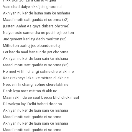
Hikk vich zor zara kari tu vi gaur
Vairi chad daiye nikki jehi ghoor nal
Akhiyan nu kehde launa sain ke nishana
Maadi motti satt gaulda ni soorma (x2)
(Listen! Aaha! Aa geya dubara ohi time)
Naiyo raste samundra ne puchhe jheel ton
Judgement kar layi dedh meil ton (x2)
Mithe ton parhej jede bande ne tej
Fer hadda naal banaunde jatt choorma
Akhiyan nu kehde laun sain ke nishana
Maadi motti satt gaulda ni soorma (x2)
Ho neet virli hi changi sohne chere lakh ne
Raaz rakheya lakauke mittran di akh ne
Neet virli hi changi sohne chere lakh ne
Dabb leya raaz mittran di akh ne
Maan rakhi da ae saaf beeba bhul chuk maaf
Dil waleya layi Delhi bahoti door na
Akhiyan nu kehde laun sain ke nishana
Maadi motti satt gaulda ni soorma
Akhiyan nu kehde laun sain ke nishana
Maadi motti satt gaulda ni soorma