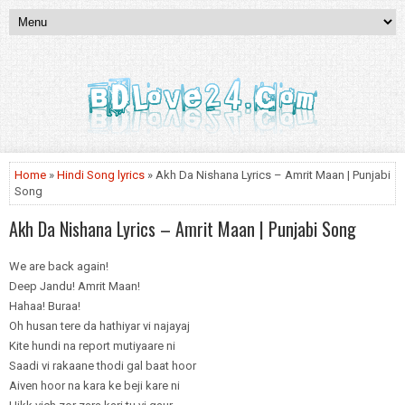
Home
»
Hindi Song lyrics
» Akh Da Nishana Lyrics – Amrit Maan | Punjabi
Song
Akh Da Nishana Lyrics – Amrit Maan | Punjabi Song
We are back again!
Deep Jandu! Amrit Maan!
Hahaa! Buraa!
Oh husan tere da hathiyar vi najayaj
Kite hundi na report mutiyaare ni
Saadi vi rakaane thodi gal baat hoor
Aiven hoor na kara ke beji kare ni