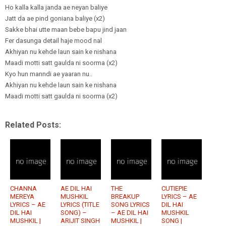
Ho kalla kalla janda ae neyan baliye
Jatt da ae pind goniana baliye (x2)
Sakke bhai utte maan bebe bapu jind jaan
Fer dasunga detail haje mood nal
Akhiyan nu kehde laun sain ke nishana
Maadi motti satt gaulda ni soorma (x2)
Kyo hun manndi ae yaaran nu..
Akhiyan nu kehde laun sain ke nishana
Maadi motti satt gaulda ni soorma (x2)
Related Posts:
CHANNA
AE DIL HAI
THE
CUTIEPIE
MEREYA
MUSHKIL
BREAKUP
LYRICS – AE
LYRICS – AE
LYRICS (TITLE
SONG LYRICS
DIL HAI
DIL HAI
SONG) –
– AE DIL HAI
MUSHKIL
MUSHKIL |
ARIJIT SINGH
MUSHKIL |
SONG |