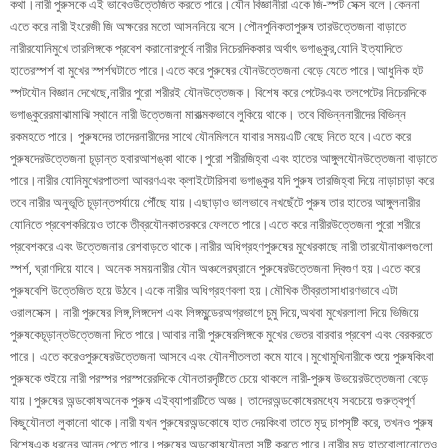
কথা।নারী পুরুসকে এই ভাবেওউত্তেজিত করতে পারে।যৌন বিজ্ঞানীরা একে জি-স্পট সেক্স বলে।কেননা
এতে করে নারী ইংরেজী জি অক্ষরের মতো আসননিয়ে বসে।পৌনপুনিকতাপুরুষ তারউত্তেজনা বাড়াতে
নারীরযোনিমুখে তারলিঙ্গকে প্রবেশ করানোরপূর্বে নারীর নিচেরদিককার অর্থাৎ ভগাঙ্কুর,যোনি ইত্যাদিতে
হাতেরস্পর্শ বা মুখের স্পর্শঘটাতে পারে।এতে করে পুরুষের যৌনউত্তেজনা বেড়ে যেতে পারে।আধুনিক হট
স্পটযৌন বিজ্ঞান দেখেছে,নারীর পুরো শরীরই যৌনউত্তেজক। বিশেষ করে পেটেরএবং তলপেটের নিচেরদিকে
ভগাঙ্কুরেরমাঝামাঝি স্থানে নারী উত্তেজনা মারাত্মকভাবে লুকিয়ে থাকে। তবে বিভিন্ননারীদের বিভিন্ন
রকমহতে পারে। পুরুষদের তাদেরনারীদের সাথে যৌনমিলনে যাবার সময়এটি বেছে নিতে হবে।এতে করে
পুরুষদেরউত্তেজনা চূড়ান্ত হবারআশঙ্কা থাকে।পুরো শরীরজিহ্বা এবং হাতের আঙ্গুলযৌনউত্তেজনা বাড়াতে
পারে।নারীর যোনিমুখেরপাতলা আবরণএবং ক্লাইটোরিসবা ভগাঙ্কুর যদি পুরুষ তারজিহ্বা দিয়ে নাড়াচাড়া করে
তবে নারীর অনুভূতি চূড়ান্তপর্যায়ে পৌঁছে যায়।এছাড়াও ভালভাবে নখছেঁটে পুরুষ তার হাতের আঙ্গুলনারীর
যোনিতে প্রবেশকরিয়েও তাকে তীব্রযৌনকাতরকরে ফেলতে পারে।এতে করে নারীরউত্তেজনা পুরো শরীরে
প্রবেশকরে এবং উত্তেজনার রেশবাড়তে থাকে।নারীর অধিগ্রহণপুরুষের মুখেরকাছে নারী তারযৌনাঞ্চলগুলো
স্পর্শ, ঘ্রাণদিয়ে যাবে। অনেক সময়নারীর যৌন অঞ্চলেরঘ্রানে পুরুষেরউত্তেজনা দ্বিগুণ হয়।এতে করে
পুরুষবেশি উত্তেজিত হয়ে উঠবে।একে নারীর অধিগ্রহণবলা হয়।মৌখিক তীব্রতাসাধারণভাবে এটা
ওরালসেক্স। নারী পুরুষের লিঙ্গ,লিঙ্গদেশ এবং লিঙ্গমুন্ডেরঅগ্রভাগে চুমু দিয়ে,অথবা মুখেরলালা দিয়ে ভিজিয়ে
পুরুষকেচূড়ান্তউত্তেজনা দিতে পারে।আবার নারী পুরুষেরলিঙ্গকে মুখের ভেতর বারবার প্রবেশ এবং বেরকরতে
পারে। এতে করেওপুরুষেরউত্তেজনা আসবে এবং যৌনশীতলতা কমে যাবে।মুখোমুখিনারীকে শুয়ে পুরুষকিংবা
পুরুষকে শুইয়ে নারী পরস্পর পরস্পরেরদিকে যৌনতারদৃষ্টিতে চেয়ে থাকলে নারী-পুরুষ উভয়েরউত্তেজনা বেড়ে
যায়।পুরুষের অন্ডকোষঅনেক পুরুষ এইব্যাপারটিতে অজ্ঞ। তাদেরঅন্ডকোষেরমধ্যে সবচেয়ে গুরুত্বপূর্ণ
কিছুযৌনতা লুকানো থাকে।নারী যখন পুরুষেরঅন্ডকোষে হাত দেয়কিংবা তাতে মৃদু চাপসৃষ্টি করে, তখনও পুরুষ
বিশেষএক ধরনের আনন্দ পেতে পারে।পুরুষের অন্ডকোষযৌনতা সৃষ্টি করতে পারে।নারীর মৃদু হাতবোলানোতেও