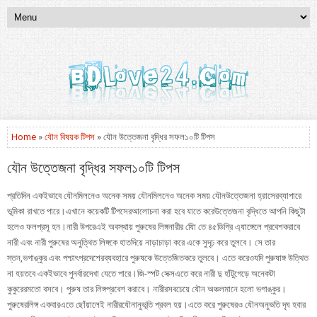
Home
»
যৌন বিষয়ক টিপস
» যৌন উত্তেজনা বৃদ্ধির সফল১০টি টিপস
যৌন উত্তেজনা বৃদ্ধির সফল১০টি টিপস
প্রতিদিন একইভাবে যৌনমিলনেও অনেক সময় যৌনমিলনেও অনেক সময় যৌনউত্তেজনা হ্রাসেরব্যাপারে
ভূমিকা রাখতে পারে।এখানে কয়েকটি টিপসেরআলোচনা করা হবে যাতে করেউত্তেজনা বৃদ্ধিতে আপনি কিছুটা
হলেও ফলপ্রসূ হন।নারী উপরেএই অবস্থায় পুরুষের লিঙ্গনারীর যোি তে ৪৫ডিগ্রি এ্যাঙ্গেলে প্রবেশকরাবে
নারী এবং নারী পুরুষের অনুত্থিত লিঙ্গকে হাতদিয়ে নাড়াচাড়া করে একে সুদৃঢ় করে তুলবে। সে তার
স্তন,ভগাঙ্কুর এবং পশ্চাৎপ্রদেশেরব্যবহারে পুরুষকে উত্তেজিতকরে তুলবে। এতে করেওযদি পুরুষাঙ্গ উত্থিত
না হয়তবে একইভাবে পুনর্বারদেখা যেতে পারে।জি-স্পট সেক্সএতে করে নারী দু হাঁটুগেড়ে অনেকটা
কুকুরেরমতো বসবে। পুরুষ তার লিঙ্গপ্রবেশ করাবে। নারীরসবচেয়ে যৌন অঞ্চলমানে হলো ভগাঙ্কুর।
পুরুষেরলিঙ্গ একবারএতে ছোঁয়ালেই নারীরযৌনানুভূতি প্রবল হয়।এতে করে পুরুষেরও যৌনঅনুভতি দৃঘ হবার