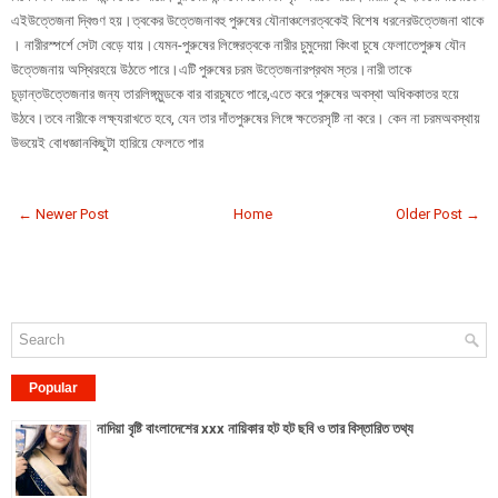
এইউত্তেজনা দ্বিগুণ হয়।ত্বকের উত্তেজনাবহু পুরুষের যৌনাঞ্চলেরত্বকেই বিশেষ ধরনেরউত্তেজনা থাকে
। নারীরস্পর্শে সেটা বেড়ে যায়।যেমন-পুরুষের লিঙ্গেরত্বকে নারীর চুমুদেয়া কিংবা চুষে ফেলাতেপুরুষ যৌন
উত্তেজনায় অস্থিরহয়ে উঠতে পারে।এটি পুরুষের চরম উত্তেজনারপ্রথম স্তর।নারী তাকে
চূড়ান্তউত্তেজনার জন্য তারলিঙ্গমুন্ডকে বার বারচুষতে পারে,এতে করে পুরুষের অবস্থা অধিককাতর হয়ে
উঠবে।তবে নারীকে লক্ষ্যরাখতে হবে, যেন তার দাঁতপুরুষের লিঙ্গে ক্ষতেরসৃষ্টি না করে। কেন না চরমঅবস্থায়
উভয়েই বোধজ্ঞানকিছুটা হারিয়ে ফেলতে পার
← Newer Post
Home
Older Post →
Popular
নাদিয়া বৃষ্টি বাংলাদেশের xxx নায়িকার হট হট ছবি ও তার বিস্তারিত তথ্য