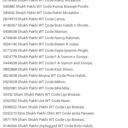
3018966 Shukh Pakhi WT Code Rakib Mosabbir ;
540482 Shukh Pakhi WT Code Kumar Biswajit Porshi;
540642 Shukh Pakhi WT Code Rakib Mosabbir ;
2874919 Shukh Pakhi WT Code Lamia;
4146367 Shukh Pakhi WT Code Bobi Habib n Shoshi ;
4408558 Shukh Pakhi WT Code Mamun;
4744646 Shukh Pakhi WT Code Nancy Rahman;
5036140 Shukh Pakhi WT Code Balam ft Julee;
5271249 Shukh Pakhi WT Code Sayla Iyasmin Pingki;
5424778 Shukh Pakhi WT Code F A Sumon n Soniya ;
5444638 Shukh Pakhi WT Code F A Sumon and Soniya;
5802868 Shukh Pakhi WT Code Kazi Shuvo;
4024658 Shukh Pakhi Moyna WT Code Price Habib;
3929328 Shukh Pakhi WT Code Milton;
5002081 Shukh Pakhi WT Code Mila Mila ;
53552 Sham Shukh Pakhi WT Code Lipi Biswas;
3262932 Shukh Pakhi Ure WT Code Nasir;
2698322 Sham Shukh Pakhi WT Code Lipi Biswas;
5352213 Ekta Shukh Pakhi Chilo WT Code arida Parveen;
3871769 Sham Shukh Pakhi WT Code Lipi Biswas;
4146366 Shukh Pakhi Unplugged WT Code Bobi Habib;