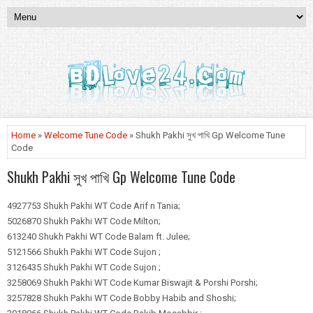
Home
»
Welcome Tune Code
» Shukh Pakhi সুখ পাখি Gp Welcome Tune
Code
Shukh Pakhi সুখ পাখি Gp Welcome Tune Code
4927753 Shukh Pakhi WT Code Arif n Tania;
5026870 Shukh Pakhi WT Code Milton;
613240 Shukh Pakhi WT Code Balam ft. Julee;
5121566 Shukh Pakhi WT Code Sujon ;
3126435 Shukh Pakhi WT Code Sujon ;
3258069 Shukh Pakhi WT Code Kumar Biswajit & Porshi Porshi;
3257828 Shukh Pakhi WT Code Bobby Habib and Shoshi;