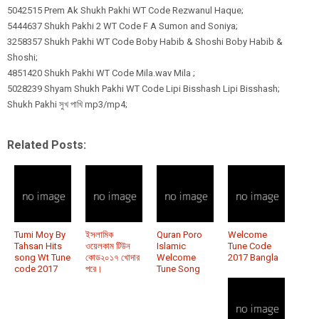
5042515 Prem Ak Shukh Pakhi WT Code Rezwanul Haque;
5444637 Shukh Pakhi 2 WT Code F A Sumon and Soniya;
3258357 Shukh Pakhi WT Code Boby Habib & Shoshi Boby Habib &
Shoshi;
4851420 Shukh Pakhi WT Code Mila.wav Mila ;
5028239 Shyam Shukh Pakhi WT Code Lipi Bisshash Lipi Bisshash;
Shukh Pakhi সুখ পাখি mp3/mp4;
Related Posts:
Tumi Moy By
ইসলামিক
Quran Poro
Welcome
Tahsan Hits
ওয়েলকাম টিউন
Islamic
Tune Code
song Wt Tune
কোড২০১৭ খোদার
Welcome
2017 Bangla
code 2017
পরে।
Tune Song