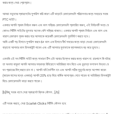
করার জন্য সেরা প্রোগ্রাম।
আমরা নতুনদের স্কারলেটের সুপারিশ করি কারণ এটি ভাড়াটে রেফারেলগুলি পরিচালনার জন্য সবচেয়ে সহজ
PTC সাইট।
একবার আপনি প্রথম নির্বাচন করুন এবং ভাল সক্রিয় রেফারেলগুলি প্রসারিত করুন, এই নির্বাচনটি অন্য যে
কোনও পিটিসি সাইটের তুলনায় অনেক বেশি সক্রিয় থাকবে। একবার আপনি প্রথম নির্বাচন এবং ভাল এবং
খারাপ রেফারাল পৃথক করার পরে আপনাকে কয়েকটি রেফারেলগুলি পুনর্নির্মাণ করতে হবে।
আমি একটি গড় হিসাবে সুপারিশ করবে 6+ ভাল এক হিসাবে দীর্ঘ সময়ের জন্য ভাড়া দেওয়া রেফারেলগুলি
বাড়ানো আপনার ভাল ডিসকাউন্ট পাবেন এবং এটি আপনার মুনাফাকে ব্যাপকভাবে বড় করে তুলবে।
এমনকি এই সব পিটিসি সাইট জন্য সাধারণ টিপ এটা আবার উল্লেখ করার জন্য খারাপ না: চারপাশে কি ঘটছে
তা অবগত থাকুন! আপনি আপনার সম্ভাব্য বিনিয়োগে অতিরিক্ত মান দিতে এবং চূড়ান্ত ফলাফল উন্নত যে
ঘন প্রচারের মিস্ করতে চান না। আপনি যদি ধৈর্যশীল হন এবং আপনি সঠিক মুহূর্তের জন্য অপেক্ষা করেন
(কয়েক মাসের মধ্যে একবার) আপনি 20% ছাড় দিয়ে বার্ষিক আপগ্রেড পেতে পারেন বা অতিরিক্ত ডিসকাউন্ট
দিয়ে রেফারেলগুলি ভাড়া করতে পারেন।
[b]কিছু সহজ ধাপে সেরা স্কারলেট ক্লিক কৌশল...[/b]
এটি সহজ করতে, সেরা Scarlet-Clicks পিটিসি কৌশল হবে: