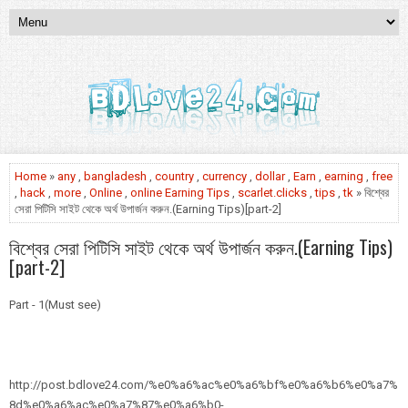
Home
»
any
,
bangladesh
,
country
,
currency
,
dollar
,
Earn
,
earning
,
free
,
hack
,
more
,
Online
,
online Earning Tips
,
scarlet.clicks
,
tips
,
tk
» বিশ্বের
সেরা পিটিসি সাইট থেকে অর্থ উপার্জন করুন.(Earning Tips)[part-2]
বিশ্বের সেরা পিটিসি সাইট থেকে অর্থ উপার্জন করুন.(Earning Tips)
[part-2]
Part - 1(Must see)
http://post.bdlove24.com/%e0%a6%ac%e0%a6%bf%e0%a6%b6%e0%a7%
8d%e0%a6%ac%e0%a7%87%e0%a6%b0-