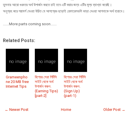
তুলনায় আরো গুরুতর অর্থ উপার্জন করতে চাই তবে এটি করার জন্য এটির মূল্য ব্যাখ্যা করেছি।
অনুগ্রহ করে পরামর্শ দেওয়া উচিত যে আপগ্রেড ছাড়াই রেফারেলগুলি ভাড়া দেওয়া আপনাকে অর্থ হারাবে।
.......More parts coming soon.......
Related Posts:
Grameenpho
বিশ্বের সেরা পিটিসি
বিশ্বের সেরা পিটিসি
ne 20 MB free
সাইট থেকে অর্থ
সাইট থেকে অর্থ
Internet Tips
উপার্জন করুন.
উপার্জন করুন.
(Earning Tips)
(Sign Up)
[part-2]
(part-1)
← Newer Post
Home
Older Post →