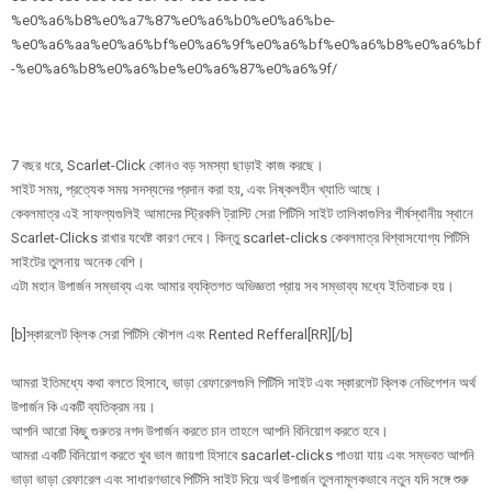
%e0%a6%b8%e0%a7%87%e0%a6%b0%e0%a6%be-
%e0%a6%aa%e0%a6%bf%e0%a6%9f%e0%a6%bf%e0%a6%b8%e0%a6%bf
-%e0%a6%b8%e0%a6%be%e0%a6%87%e0%a6%9f/
7 বছর ধরে, Scarlet-Click কোনও বড় সমস্যা ছাড়াই কাজ করছে।
সাইট সময়, প্রত্যেক সময় সদস্যদের প্রদান করা হয়, এবং নিষ্কলহীন খ্যাতি আছে।
কেবলমাত্র এই সাফল্যগুলিই আমাদের স্ট্রিকলি ট্রাস্টি সেরা পিটিসি সাইট তালিকাগুলির শীর্ষস্থানীয় স্থানে
Scarlet-Clicks রাখার যথেষ্ট কারণ দেবে। কিন্তু scarlet-clicks কেবলমাত্র বিশ্বাসযোগ্য পিটিসি
সাইটের তুলনায় অনেক বেশি।
এটা মহান উপার্জন সম্ভাব্য এবং আমার ব্যক্তিগত অভিজ্ঞতা প্রায় সব সম্ভাব্য মধ্যে ইতিবাচক হয়।
[b]স্কারলেট ক্লিক সেরা পিটিসি কৌশল এবং Rented Refferal[RR][/b]
আমরা ইতিমধ্যে কথা বলতে হিসাবে, ভাড়া রেফারেলগুলি পিটিসি সাইট এবং স্কারলেট ক্লিক নেভিগেশন অর্থ
উপার্জন কি একটি ব্যতিক্রম নয়।
আপনি আরো কিছু গুরুতর নগদ উপার্জন করতে চান তাহলে আপনি বিনিয়োগ করতে হবে।
আমরা একটি বিনিয়োগ করতে খুব ভাল জায়গা হিসাবে sacarlet-clicks পাওয়া যায় এবং সম্ভবত আপনি
ভাড়া ভাড়া রেফারেল এবং সাধারণভাবে পিটিসি সাইট দিয়ে অর্থ উপার্জন তুলনামূলকভাবে নতুন যদি সঙ্গে শুরু