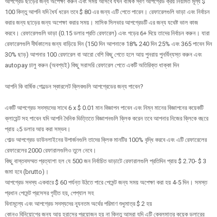
আপগ্রেড ছাড়ের জন্য অপেক্ষা করুন এবং সময় আসবে যখন বার্ষিক স্বর্ণ আপগ্রেড ক্রয় নিয়মিত মূল্য $
100 কিন্তু আপনি যদি ধৈর্য ধরেন তবে $ 80 এর জন্য এটি পেতে পারেন। রেফারেলগুলি ভাড়া এবং নির্বাচন
করার জন্য ছাড়ের জন্য অপেক্ষা করার সময়। মাসিক সিলভার আপগ্রেডটি এর জন্য যথেষ্ট ভাল কাজ
করবে। রেফারেলগুলি ভাড়া (0.15 ডলার প্রতি রেফারেল) এবং গড়ের 6+ দিয়ে তাদের নির্বাচন করুন। যারা
রেফারেলগুলি দীর্ঘকালের জন্য বাড়িয়ে দিন (150 দিন আপনাকে 18% 240 দিন 25% এবং 365 পাবেন দিন
30% ছাড়) আপনার 100 রেফারেল বা আরো বেশি কিছু পেতে হলে আয় পুনরায় পুনর্বিন্যস্ত করুন এবং
autopay চালু করুন (অবশ্যই) কিছু সরাসরি রেফারেল পেতে একটি অতিরিক্ত ধাক্কা দিন
আপনি কি বার্ষিক গোল্ডেন স্কারলেট ক্লিকগুলি আপগ্রেডের জন্য পাবেন?
একটি আপগ্রেড সদস্যদের সাথে 6 x $ 0.01 মান বিজ্ঞাপন পাবেন এবং নিম্ন মানের বিজ্ঞাপনের কয়েকটি
ক্লায়েন্ট সহ পাবেন যদি আপনি দৈনিক ভিত্তিতে বিজ্ঞাপনগুলি ক্লিক করেন তবে আপনার নিজের ক্লিকে বছরে
প্রায় ২5 ডলার আয় করা সম্ভব।
গোল্ড আপগ্রেড ডাউনলাইনের উপার্জনগুলি তাদের ক্লিক মানটির 100% বৃদ্ধি করবে এবং এটি রেফারেলের
রেফারেলের 2000 রেফারালগুলিও তুলে নেবে।
কিছু বাস্তবসম্মত প্রত্যাশা হল যে 500 জন নির্বাচিত ভাড়াটে রেফারালগুলি প্রতিদিন প্রায় $ 2.70- $ 3
জমা হবে (brutto)।
আপগ্রেড সদস্য একবারে $ 60 পর্যন্ত উঠতে পারে পেমেন্ট জন্য সময় অপেক্ষা করা হয় 4-5 দিন। সমস্ত
প্রধান পেমেন্ট প্রসেসর গৃহীত হয়, পেপ্যাল ​​সহ
বিনামূল্যে এবং আপগ্রেড সদস্যদের ন্যূনতম অর্থের পরিমাণ শুধুমাত্র $ 2 হয়
কোনও বিনিয়োগের জন্য আয় হ্রাসের প্রয়োজন হয় না কিন্তু আমরা যদি এটি কেবলমাত্র কয়েক ডলারের