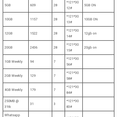
*121*30
5GB
609
28
5GB ON
12#
*121*30
10GB
1157
28
10GB ON
13#
*121*30
12GB
1522
28
12gb on
14#
*121*30
20GB
2436
28
20gb on
15#
*121*30
1GB Weekly
94
7
56#
*121*30
2GB Weekly
129
7
58#
*121*30
4GB Weekly
179
7
84#
250MB @
*121*30
31
3
31tk
83#
Whatsapp