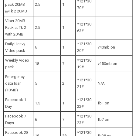
*121*30
pack 20MB
2.5
1
70#
@Tk 2 20MB
Viber 20MB
*121*30
Pack at Tk 2
2.5
1
63#
with 20MB
Daily Heavy
*121*30
6
1
v40mb on
Video pack
20#
Weekly Video
*121*30
18
7
v150mb on
pack
19#
Emergency
*121*30
data loan
5
2
N/A
21#
(10MB)
Facebook 1
*121*30
1.5
1
fb1 on
Day
22#
Facebook 7
*121*30
6
7
fb7 on
Days
23#
Facebook 28
*121*30
18
28
fb28 on