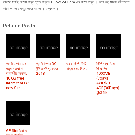
তাহলে সবাই ভালো থাকুন সুস্থ থাকুন BDlove24.Com এর সাথে থাকুন । আর এই সাইট যদি ভালো
লাগে আপনার বন্ধুদের জানাবেন । ধন্যবাদ ।
Related Posts:
গ্রামীণফোন-এর
গ্রামীণফোন 3G
৩৫০ জিপি মিনিট
জিপি বন্ধ সিমে
নতুন সংযোগে
ইন্টারনেট প্যাকেজ
মাত্র ১১৩ টাকায়
নিয়ে নিন
আকর্ষণীয় অফার:
2018
1000MB
10 GB free
(7days)
Internet at GP
@10tk +
new Sim
4GB(30Days)
@34tk
GP Sim রিচার্জে