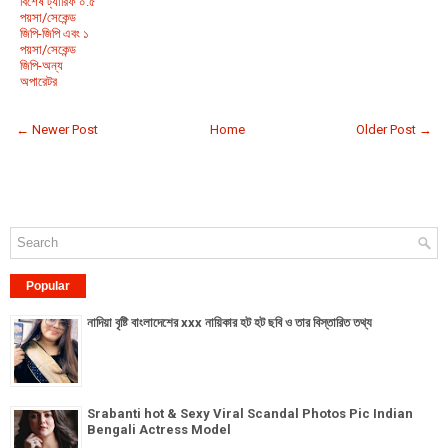
বিশেষ ট্যারিফ ০.৫
পয়সা/সেকেন্ড
জিপি-জিপি এবং ১
পয়সা/সেকেন্ড
জিপি-অন্য
অপারেটর
← Newer Post
Home
Older Post →
Popular
নাদিয়া বৃষ্টি বাংলাদেশের xxx নায়িকার হট হট ছবি ও তার বিস্তারিত তথ্য
Srabanti hot & Sexy Viral Scandal Photos Pic Indian
Bengali Actress Model