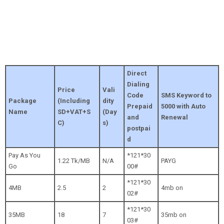
Direct
Dialing
Price
Vali
Code
SMS Keyword to
Package
(Including
dity
Prepaid
5000 with Auto
Name
SD+VAT+S
(Day
and
Renewal
C)
s)
postpai
d
Pay As You
*121*30
1.22 Tk/MB
N/A
PAYG
Go
00#
*121*30
4MB
2.5
2
4mb on
02#
*121*30
35MB
18
7
35mb on
03#