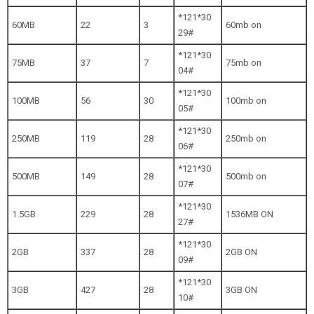
*121*30
60MB
22
3
60mb on
29#
*121*30
75MB
37
7
75mb on
04#
*121*30
100MB
56
30
100mb on
05#
*121*30
250MB
119
28
250mb on
06#
*121*30
500MB
149
28
500mb on
07#
*121*30
1.5GB
229
28
1536MB ON
27#
*121*30
2GB
337
28
2GB ON
09#
*121*30
3GB
427
28
3GB ON
10#