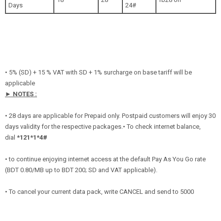
Days
24#
• 5% (SD) + 15 % VAT with SD + 1% surcharge on base tariff will be
applicable
► NOTES :
• 28 days are applicable for Prepaid only. Postpaid customers will enjoy 30
days validity for the respective packages.• To check internet balance,
dial
*121*1*4#
• to continue enjoying internet access at the default Pay As You Go rate
(BDT 0.80/MB up to BDT 200; SD and VAT applicable).
• To cancel your current data pack, write CANCEL and send to 5000