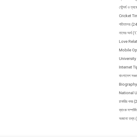
সৌন্দর্য ও ত্ব
Cricket T
পতিতালয়
(24
নামের অর্থ
(1
Love Relat
Mobile Op
Universit
Internet T
বাংলাদেশ সঞ্চ
Biography 
National U
চাকরির খবর
(
ব্যাংক সম্পর্ক
অজানা তথ্য