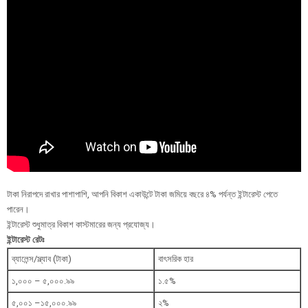
টাকা নিরাপদে রাখার পাশাপাশি, আপনি বিকাশ একাউন্টে টাকা জমিয়ে বছরে ৪% পর্যন্ত ইন্টারেস্ট পেতে
পারেন।
ইন্টারেস্ট শুধুমাত্র বিকাশ কাস্টমারের জন্য প্রযোজ্য।
ইন্টারেস্ট রেটঃ
ব্যালেন্স/স্ল্যাব (টাকা)
বাৎসরিক হার
১,০০০ – ৫,০০০.৯৯
১.৫%
৫,০০১ –১৫,০০০.৯৯
২%