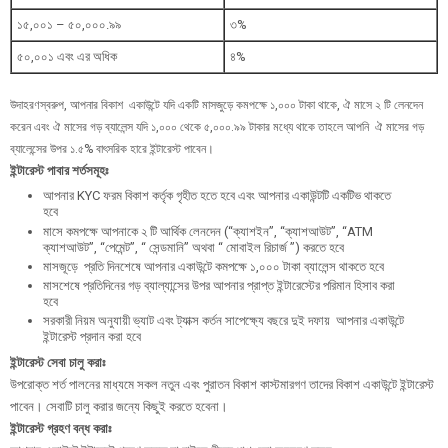
১৫,০০১ – ৫০,০০০.৯৯
৩%
৫০,০০১ এবং এর অধিক
৪%
উদাহরণস্বরুপ, আপনার বিকাশ একাউন্টে যদি একটি মাসজুড়ে কমপক্ষে ১,০০০ টাকা থাকে, ঐ মাসে ২ টি লেনদেন
করেন এবং ঐ মাসের গড় ব্যালেন্স যদি ১,০০০ থেকে ৫,০০০.৯৯ টাকার মধ্যে থাকে তাহলে আপনি ঐ মাসের গড়
ব্যালেন্সের উপর ১.৫% বাৎসরিক হারে ইন্টারেস্ট পাবেন।
ইন্টারেস্ট পাবার শর্তসমূহঃ
আপনার KYC ফরম বিকাশ কর্তৃক গৃহীত হতে হবে এবং আপনার একাউন্টটি একটিভ থাকতে
হবে
মাসে কমপক্ষে আপনাকে ২ টি আর্থিক লেনদেন (“ক্যাশইন”, “ক্যাশআউট”, “ATM
ক্যাশআউট”, “পেমেন্ট”, “ সেন্ডমানি” অথবা “ ​মোবাইল রিচার্জ ​”) করতে হবে
মাসজূড়ে প্রতি দিনশেষে আপনার একাউন্টে কমপক্ষে ১,০০০ টাকা ব্যালেন্স থাকতে হবে
মাসশেষে প্রতিদিনের গড় ব্যাল্যান্সের উপর আপনার প্রাপ্ত ইন্টারেস্টের পরিমান হিসাব করা
হবে
সরকারী নিয়ম অনুযায়ী ভ্যাট এবং ট্যাক্স কর্তন সাপেক্ষ্যে বছরে দুই দফায় আপনার একাউন্টে
ইন্টারেস্ট প্রদান করা হবে
ইন্টারেস্ট সেবা চালু করাঃ
উপরোক্ত শর্ত পালনের মাধ্যমে সকল নতুন এবং পুরাতন বিকাশ কাস্টমারগণ তাদের বিকাশ একাউন্টে ইন্টারেস্ট
পাবেন। সেবাটি চালু করার জন্যে কিছুই করতে হবেনা।
ইন্টারেস্ট গ্রহণ বন্ধ করাঃ