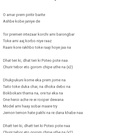
O amar prem piritir barite
Ashbe kobe janiye de
Tor premeri intezaar korchi ami barongbar
Toke ami aaj korbo niye raaz
Raani kore rakhbo toke raaji hoye jaa na
Dhat teri ki, dhat teri ki Poteo pote naa
Churir tebor eto gorom chipe uthe na (x2)
Dhukpukuni kome eka prem jome na
Taito toke duka chai, na dhoka debo na
Bokbokani thama na, ore tui eka na
One heroi ache re ei rooper dewana
Model ami haay sobai maare try
Jemon temon hate pakhi na re dana khabe naa
Dhatt teri ki, dhatt teri ki Poteo pote naa
Churir tebor eto gorom chipe uthe na (x2)