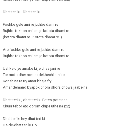
Dhat teri ki.. Dhat teri ki...
Foshke gele ami re juthbe dami re
Bujhbe tokhon chilam je kotota dhami re
(kotota dhami re.. Kotota dhami re..)
Are foshke gele ami re juthbe dami re
Bujhbe tokhon chilam je kotota dhami re
Ushke diye amake ki je chas jani re
Tor moto dher romeo dekhechi ami re
Korish na re try amar bheja fry
Amar demand byapok chora dhora chowa jaabe na
Dhatt teri ki, dhatt teri ki Poteo pote naa
Churir tebor eto gorom chipe uthe na (x2)
Dhat teri ki hey dhat teri ki
De-de-dhat teri ki Oo..