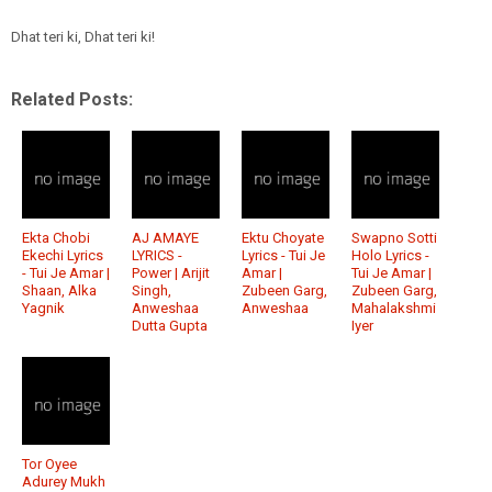
Dhat teri ki, Dhat teri ki!
Related Posts:
Ekta Chobi
AJ AMAYE
Ektu Choyate
Swapno Sotti
Ekechi Lyrics
LYRICS -
Lyrics - Tui Je
Holo Lyrics -
- Tui Je Amar |
Power | Arijit
Amar |
Tui Je Amar |
Shaan, Alka
Singh,
Zubeen Garg,
Zubeen Garg,
Yagnik
Anweshaa
Anweshaa
Mahalakshmi
Dutta Gupta
Iyer
Tor Oyee
Adurey Mukh