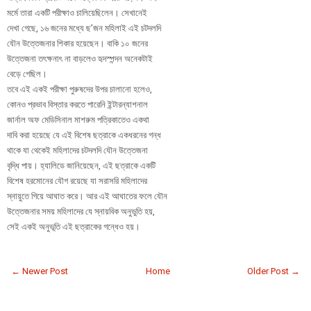
মর্মে তারা একটি পরীক্ষাও চালিয়েছিলেন। সেখানেই
দেখা গেছে, ১৬ জনের মধ্যে ছ’জন মহিলাই এই চটদলদি
যৌন উত্তেজনার শিকার হয়েছেন। বাকি ১০ জনের
উত্তেজনা তৎক্ষনাৎ না বাড়লেও হৃদস্পন্দন অনেকটাই
বেড়ে গেছিল।
তবে এই একই পরীক্ষা পুরুষদের উপর চালানো হলেও,
কোনও প্রভাব বিস্তার করতে পারেনি ইন্টারন্যাশনাল
জার্নাল অফ মেডিসিনাল মাশরুম পত্রিকাতেও একথা
দাবি করা হয়েছে যে এই বিশেষ ছত্রাকে একধরনের গন্ধ
থাকে যা থেকেই মহিলাদের চটদলদি যৌন উত্তেজনা
বৃদ্ধি পায়। হ্যালিডে জানিয়েছেন, এই ছত্রাকে একটি
বিশেষ হরমোনের যৌগ রয়েছে যা সরাসরি মহিলাদের
স্নায়ুতে গিয়ে আঘাত করে। আর এই আঘাতের ফলে যৌন
উত্তেজনার সময় মহিলাদের যে স্নায়বিক অনুভুতি হয়,
সেই একই অনুভূতি এই ছত্রাকের গন্ধেও হয়।
← Newer Post
Home
Older Post →