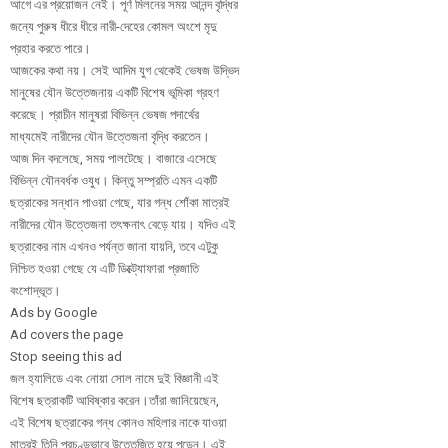
আগে এর প্রয়োজন নেই। পূর্ণ মিলনের সময় আনন্দ বৃদ্ধির
জন্যে পুরুষ ধীরে ধীরে নারী-দেহের কোমল অংশে মৃদু
প্রহার করতে পারে।
আজকের কথা নয়। সেই আদিম যুগ থেকেই ভেষজ উদ্ভিদ
মানুষের যৌন উত্তেজনায় একটি বিশেষ ভূমিকা গ্রহণ
করেছে। প্রাচীন মানুষরা বিভিন্ন ভেষজ পদার্থের
মাধ্যমেই নারীদের যৌন উত্তেজনা বৃদ্ধি করতেন।
আজ দিন বদলেছে, সময় পালটেছে। বাজারে এসেছে
বিভিন্ন যৌনবর্ধক ওযুধ। কিন্তু সম্প্রতি এমন একটি
ছত্রাকের সন্ধান পাওয়া গেছে, যার গন্ধ শোঁকা মাত্রই
নারীদের যৌন উত্তেজনা তৎক্ষনাৎ বেড়ে যায়। যদিও এই
ছত্রাকের নাম এখনও পর্যন্ত জানা যায়নি, তবে এটুকু
নিশ্চিত হওয়া গেছে যে এটি ডিক্ট্যোফারা প্রজাতি
বংশোদ্ভূত।
Ads by Google
Ad covers the page
Stop seeing this ad
জল হ্যালিডে এবং নোয়া সোল নামে দুই বিজ্ঞানী এই
বিশেষ ছত্রাকটি আবিষ্কার করেন।তাঁরা জানিয়েছেন,
এই বিশেষ ছত্রাকের গন্ধ কোনও মহিলার নাকে যাওয়া
মাত্রই তিনি প্রচণ্ডভাবে উত্তেজিত হয়ে পড়েন। এই