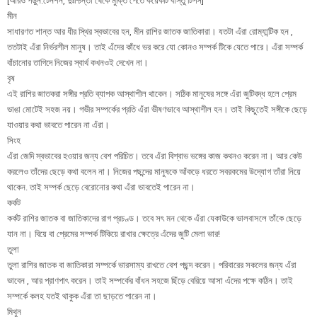
[আরও পড়ুন:টেনশন, দুঃশ্চিন্তা থেকে মুক্তি পেতে কয়েকটি বাস্তু টিপস]
মীন
সাধারণত শান্ত আর ধীর স্থির স্বভাবের হন, মীন রাশির জাতক জাতিকারা। যতটা এঁরা রোম্যান্টিক হন ,
ততটাই এঁরা নির্ভরশীল মানুষ। তাই এঁদের কাঁধে ভর করে যো কোনও সম্পর্ক টিকে যেতে পারে। এঁরা সম্পর্ক
বাঁচানোর তাগিদে নিজের স্বার্থ কখনওই দেখেন না।
বৃষ
এই রাশির জাতকরা সঙ্গীর প্রতি ব্যাপক আস্থাশীল থাকেন। সঠিক মানুষের সঙ্গে এঁরা জুটিবদ্ধ হলে প্রেম
ভাঙা মোটেই সহজ নয়। গভীর সম্পর্কের প্রতি এঁরা ভীষণভাবে আস্থাশীল হন। তাই কিছুতেই সঙ্গীকে ছেড়ে
যাওয়ার কথা ভাবতে পারেন না এঁরা।
সিংহ
এঁরা জেদি স্বভাবের হওয়ার জন্য বেশ পরিচিত। তবে এঁরা বিশ্বাভ ভঙ্গের কাজ কথনও করেন না। আর কেউ
করলেও তাঁদের ছেড়ে কথা বলেন না। নিজের পছন্দের মানুষকে আঁকড়ে ধরতে সবরকমের উদ্যোগ তাঁরা নিয়ে
থাকেন. তাই সম্পর্ক ছেড়ে বেরোনোর কথা এঁরা ভাবতেই পারেন না।
কর্কট
কর্কট রাশির জাতক বা জাতিকাদের রাগ প্রচণ্ড। তবে সৎ মন থেকে এঁরা যেকাউকে ভালবাসলে তাঁকে ছেড়ে
যান না। বিয়ে বা প্রেমের সম্পর্ক টিকিয়ে রাখার ক্ষেত্রে এঁদের জুটি মেলা ভার!
তুলা
তুলা রাশির জাতক বা জাতিকারা সম্পর্কে ভারসাম্য রাখতে বেশ পছন্দ করেন। পরিবারের সকলের জন্য এঁরা
ভাবেন , আর প্রাণপাৎ করেন। তাই সম্পর্কের বাঁধন সহজে ছিঁড়ে বেরিয়ে আসা এঁদের পক্ষে কঠিন। তাই
সম্পর্কে কলহ যতই থাকুক এঁরা তা ছাড়তে পারেন না।
মিথুন