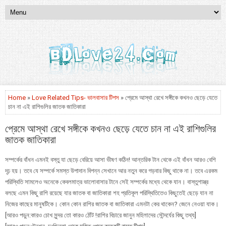
Home
»
Love Related Tips- ভালবাসার টিপস
» প্রেমে আস্থা রেখে সঙ্গীকে কখনও ছেড়ে যেতে
চান না এই রাশিগুলির জাতক জাতিকারা
প্রেমে আস্থা রেখে সঙ্গীকে কখনও ছেড়ে যেতে চান না এই রাশিগুলির
জাতক জাতিকারা
সম্পর্কের বাঁধন এমনই বস্তু যা ছেড়ে বেরিয়ে আসা ভীষণ কঠিন! আন্তরিক টান থেকে এই বাঁধন আরও বেশি
দৃঢ় হয়। তবে যে সম্পর্কে সমস্ত উপাদান বিপন্ন সেখানে আর নতুন করে গড়বার কিছু থাকে না। তবে এরকম
পরিস্থিতি সামলেও অনেকে কেবলমাত্র ভালোবাসার টানে সেই সম্পর্কের মধ্যে থেকে যান। বাস্তুশাস্ত্র
বলছে এমন কিছু রাশি রয়েছে যার জাতক বা জাতিকারা শহ প্রতিকূল পরিস্থিতিতেও কিছুতেই ছেড়ে যান না
নিজের কাছের মানুষটিকে। কোন কোন রাশির জাতক বা জাতিকারা এমনটা কের থাকেন? জেনে নেওয়া যাক।
[আরও পড়ুন:কারও চোখ সুন্দর তো কারও ঠোঁট !রাশির বিচারে জানুন মহিলাদের সৌন্দর্যের কিছু তথ্য]