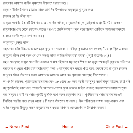
রক্তদান আপনার সার্বিক সুস্থতার নিশ্চয়তা প্রদান করে।
রক্ত শারীরিক উপকার ছাড়াও আছে মানসিক উপকার ও অত্যন্ত পুন্যের কাজ
চারজন রোগীর জীবন দানঃ
রক্তের অপরিহার্য চারটি উপাদান হচ্ছে লোহিত কনিকা, শ্বেতকনিকা ,অণুচক্রিকা ও প্ল্যাটিলেট। একজন
রক্তদাতার দেহ থেকে রক্ত সংগ্রহের পর এই চারটি উপাদান পৃথক করে চারজন রোগীকে প্রদানের মাধ্যমে
চারজন রোগীর প্রান রক্ষা করা হয়।
অত্যন্ত পুন্যের কাজঃ
রক্ত দান ধর্মীয় দিক থেকে অত্যন্ত পুন্য বা সওয়াবের । পবিত্র কুরআনে বলা হয়েছে “ যে ব্যাক্তি একজন
মানুষের জীবন রক্ষা করল সে যেন সমগ্র মানব জাতির জীবন রক্ষা করল” ( সূরা মায়েদাঃ ৩২)।
মহান আল্লাহ্ রাব্বুল আলামিন একজন খারাপ মহিলাকে শুধুমাত্র পিপাসারত মৃত্যু পথযাত্রী কুকুরকে পানি পান
করানোর মাধ্যমে প্রান রক্ষা করার জন্য ক্ষমা ও জান্নাত দান করতে পারে তবে, রক্তদানের মাধ্যমে চারজন
মানুষের জীবন বাঁচানোর জন্য আপনাকে আমাকে আরো বড় পুরস্কার অবশ্যই দিতে পারেন।
আপনি কি জানেন, প্রতি বছর আমাদের দেশে ১৮ থেকে ৬০ বছর বয়সী যত সু্স্থ সমর্থ মানুষ আছেন, তারা যদি
শুধু জন্মদিনেই রক্ত দেন, তাহলেই আমাদের দেশের পুরো রক্তের চাহিদা স্বেচ্ছা রক্তদাতাদের মাধ্যমে পূরণ
করা সম্ভব। তাই আপনার প্রতিটি জন্মদিন বরণ করুন রক্তদান করে। পৃথিবীতে আপনার আগমনের এই
দিনটিকে স্মরণীয় করে রাখুন আরো ৪ টি প্রাণ বাঁচানোর মাধ্যমে। নিজ পরিবারের সদস্য, বন্ধু-বান্ধব এবং
ঘনিষ্ঠ বন্ধুদের উদ্বুদ্ধ করুন রক্তদানের মাধ্যমে আপনার শুভ জন্মদিনকে উদযাপন করতে।
← Newer Post
Home
Older Post →