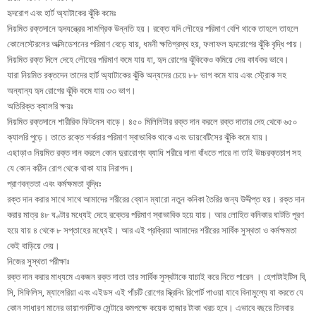
হৃদরোগ এবং হার্ট অ্যাটাকের ঝুঁকি কমেঃ
নিয়মিত রক্তদানে হৃদযন্ত্রের সামগ্রিক উন্নতি হয়। রক্তে যদি লৌহের পরিমাণ বেশি থাকে তাহলে তাহলে
কোলেস্টেরলের অক্সিডেশনের পরিমাণ বেড়ে যায়, ধমনী ক্ষতিগ্রস্থ হয়, ফলাফল হৃদরোগের ঝুঁকি বৃদ্ধি পায়।
নিয়মিত রক্ত দিলে দেহে লৌহের পরিমাণ কমে যায় যা, হৃদ রোগের ঝুঁকিকেও কমিয়ে দেয় কার্যকর ভাবে।
যারা নিয়মিত রক্তদেন তাদের হার্ট অ্যাটাকের ঝুঁকি অন্যদের চেয়ে ৮৮ ভাগ কমে যায় এবং স্ট্রোক সহ
অন্যান্য হৃদ রোগের ঝুঁকি কমে যায় ৩৩ ভাগ।
অতিরিক্ত ক্যালরি ক্ষয়ঃ
নিয়মিত রক্তদানে শারীরিক ফিটনেস বাড়ে। ৪৫০ মিলিলিটার রক্ত দান করলে রক্ত দাতার দেহ থেকে ৬৫০
ক্যালরি পুড়ে। তাতে রক্তে শর্করার পরিমাণ স্বাভাবিক থাকে এবং ডায়বেটিসের ঝুঁকি কমে যায়।
এছাড়াও নিয়মিত রক্ত দান করলে কোন দুরারোগ্য ব্যাধি শরীরে দানা বাঁধতে পারে না তাই উচ্চরক্তচাপ সহ
যে কোন কঠিন রোগ থেকে থাকা যায় নিরাপদ।
প্রাণবন্ততা এবং কর্মক্ষমতা বৃদ্ধিঃ
রক্ত দান করার সাথে সাথে আমাদের শরীরের ব্যোন ম্যারো নতুন কনিকা তৈরির জন্য উদ্দীপ্ত হয়। রক্ত দান
করার মাত্র ৪৮ ঘণ্টার মধ্যেই দেহে রক্তের পরিমাণ স্বাভাবিক হয়ে যায়। আর লোহিত কনিকার ঘাটতি পূরণ
হয়ে যায় ৪ থেকে ৮ সপ্তাহের মধ্যেই। আর এই প্রক্রিয়া আমাদের শরীরের সার্বিক সুস্থতা ও কর্মক্ষমতা
কেই বাড়িয়ে দেয়।
নিজের সুস্থতা পরীক্ষাঃ
রক্ত দান করার মাধ্যমে একজন রক্ত দাতা তার সার্বিক সুস্থটাকে যাচাই করে নিতে পারেন । হেপাটাইটিস বি,
সি, সিফিলিস, ম্যালেরিয়া এবং এইডস এই পাঁচটি রোগের স্ক্রিনিং রিপোর্ট পাওয়া যাবে বিনামুল্যে যা করতে যে
কোন সাধারণ মানের ডায়াগনস্টিক সেন্টারে কমপক্ষে কয়েক হাজার টাকা খরচ হবে। এভাবে বছরে তিনবার