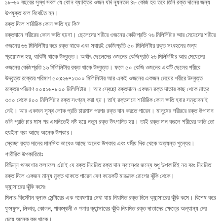
১৮-৬০ বছরের সুস্থ সবল যে কোন ব্যাক্তির ওজন যদি ন্যুনতম ৪৮ কেজি হয় তবে তিনি রক্ত দানের জন্য
উপযুক্ত বলে বিবেচিত হন।
রক্ত দিলে শারীরিক কোন ক্ষতি হয় কি?
রক্তদানে শরীরের কোন ক্ষতি হয়না। ছেলেদের শরীরে ওজনের কেজিপ্রতি ৭৬ মিলিলিটার আর মেয়েদের শরীরে
ওজনের ৬৬ মিলিলিটার করে রক্ত থাকে এবং সবারই কেজিপ্রতি ৫০ মিলিলিটার রক্ত সংবহনের জন্য
প্রয়োজন হয়, বাকিটা থাকে উদ্বৃত্ত। অর্থাৎ ছেলেদের ওজনের কেজিপ্রতি ২৬ মিলিলিটার আর মেয়েদের
ওজনের কেজিপ্রতি ১৬ মিলিলিটার রক্ত থাকে উদ্বৃত্ত। ফলে ৫০ কেজি ওজনের একটি ছেলের শরীরে
উদ্বৃত্ত রক্তের পরিমাণ ৫০x২৬=১৩০০ মিলিলিটার আর একই ওজনের একজন মেয়ের শরীরে উদ্বৃত্ত
রক্তের পরিমাণ ৫০x১৬=৮০০ মিলিলিটার । আর স্বেচ্ছা রক্তদানে একজন রক্ত দাতার কাছ থেকে মাত্র
৩৫০ থেকে ৪০০ মিলিলিটার রক্ত সংগ্রহ করা হয়। তাই রক্তদানে শারীরিক কোন ক্ষতি হবার সম্ভাবনাই
নেই। আর একজন সুস্থ লোক প্রতি চারমাস পরপর রক্ত দান করতে পারেন। মানুষের শরীররে রক্ত উপাদান
গুলি প্রতি চার মাস পর এমনিতেই নষ্ট হয়ে নতুন রক্ত উৎপাদিত হয়। তাই রক্ত দান করলে শরীরের ক্ষতি তো
হয়ইনা বরং আছে অনেক উপকার।
স্বেচ্ছা রক্ত দানের মানসিক ভাবেও আছে অনেক উপকার এবং ধর্মীয় দিক থেকে অত্যন্ত পুন্যের।
শারীরিক উপকারিতাঃ
বিভিন্ন গবেষণার ফলাফল এটাই যে রক্ত নিয়মিত রক্ত দান স্বাস্থের জন্যে শুধু উপকারিই নয় বরং নিয়মিত
রক্ত দিলে একজন মানুষ মুক্ত থাকতে পারেন বেশ কয়েকটি মারাত্মক রোগের ঝুঁকি থেকে।
ক্যান্সারের ঝুঁকি কমেঃ
মিলার-কিস্টোন ব্লাড সেন্টারের এক গবেষণায় দেখা যায় নিয়মিত রক্ত দিলে ক্যান্সারের ঝুঁকি কমে। বিশেষ করে
ফুসফুস, লিভার, কোলন, পাকস্থলী ও গলার ক্যান্সারের ঝুঁকি নিয়মিত রক্ত দাতাদের ক্ষেত্রে অন্যান্য দের
চেয়ে অনেক কম থাকে।