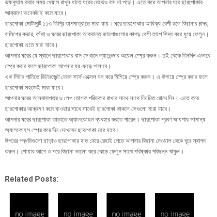
ভ্যাকুয়াম করার সময় খেয়াল রাখুন যাতে ঘরের মেঝেও বাদ না পড়ে। এতে করে আপনার ঘরে ছারপোকার
আক্রমণ অনেকটাই কমে যাবে।
ছারপোকা মোটামুটি ১১৩ ডিগ্রি তাপমাত্রাতে মারা যায়। ঘরে ছারপোকার আধিক্য বেশী হলে বিছানার চাদর,
বালিশের কভার, কাঁথা ও ঘরের ছারপোকা আক্রান্ত জায়গাগুলোর কাপড় বেশী তাপে সিদ্ধ করে ধুয়ে ফেলুন।
ছারপোকা এতে মারা যাবে।
আপনার ঘরের যে স্থানে ছারপোকার বাস সেখানে ল্যাভেন্ডার অয়েল স্প্রে করুন। দুই থেকে তিনদিন এভাবে
স্প্রে করার ফলে ছারপোকা আপনার ঘর ছেড়ে পালাবে।
এক লিটার পানিতে ডিটারজেন্ট যেমন সার্ফ এক্সেল ঘন করে মিশিয়ে স্প্রে করুন। এ উপায়ে স্প্রে করার ফলে
ছারপোকা সহজেই মারা যাবে।
আপনার ঘরের আসবাবাপত্র ও লেপ তোশক পরিষ্কার রাখার সাথে সাথে নিয়মিত রোদে দিন। এতে করে
ছারপোকার আক্রমণ কমে যাওয়ার সাথে সাথেই ছারপোকা থাকলে সেগুলো মারা যাবে।
আপনার ঘরের ছারপোকা তাড়াতে অ্যালকোহল ব্যবহার করতে পারেন। ছারপোকা প্রবণ জায়গায় সামান্য
অ্যালকোহল স্প্রে করে দিন দেখেবেন ছারপোকা মরে যাবে।
উপরের পদ্ধতিগুলো ছাড়াও ছারপোকার হাত থেরে রেহাই পেতে আপনার বিছানা দেওয়াল থেকে দূরে স্থাপন
করুন। শোয়ার আগে ও পরে বিছানা ভালো করে ঝেড়ে ফেলুন সাথে পরিষ্কার পরিছন্ন থাকুন।
Related Posts: