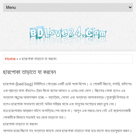
Home
» » ছারপোকা তাড়াতে যা করবেন
ছারপোকা তাড়াতে যা করবেন
ছারপোকা (bed bug) সিমিসিডে গোত্রের একটি ছোট্ট পতঙ্গ বিশেষ। এ পোকাটি বিছানা, মশারি, বালিশের
এক প্রান্তে বাসা বাঁধলেও ট্রেন কিংবা বাসের আসনে ও এদের দেখা মেলে। বিছানার পোকা হলেও এর
অন্যতম পছন্দের আবাসস্থল হচ্ছে – ম্যাট্রেস, সোফা এবং অন্যান্য আসাবাবপত্র।পুরোপুরি নিশাচর না
হলেও ছারপোকা সাধারণত রাতেই অধিক সক্রিয় থাকে এবং মানুষের অগোচরে রক্ত চুষে নেয়।
ঘরে ছারপোকার আক্রমণ ঘটলে অশান্তির শেষ থাকে না। আসুন এক নজরে দেখে নেই এই জ্বালাতনকারী
পোকাটিকে কিভাবে সহজেই ঘর থেকে তাড়ানো যায়।
ছারপোকা তাড়াতে যা করবেন
আপনার ঘরের বিছানা সহ অন্যান্য জায়গা থেকে ছারপোকা তাড়াতে সারা ঘরে ভালো করে ভ্যাকুয়াম করুন।