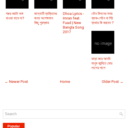
গরুর কয়টা অঙ্গ
জান্নাতী ব্যক্তিদের
Dhoa Lyrics -
যৌন মিলনের সময়
খাওয়া যাবে না?
জন্য অপেক্ষমান
Imran feat.
ব্যাক-পেইন বা পিঠ
কিছু পুরস্কার
Fuad | New
ব্যথায় কি করবেন ?
Bangla Song
2017
ভাড়া করে আনবি
মানুষ কান্দিতে মোর
লাশের পাশে
← Newer Post
Home
Older Post →
Popular