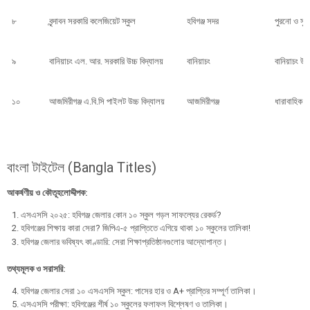
৮
বৃন্দাবন সরকারি কলেজিয়েট স্কুল
হবিগঞ্জ সদর
পুরনো ও সুপর
৯
বানিয়াচং এল. আর. সরকারি উচ্চ বিদ্যালয়
বানিয়াচং
বানিয়াচং উ
১০
আজমিরীগঞ্জ এ.বি.সি পাইলট উচ্চ বিদ্যালয়
আজমিরীগঞ্জ
ধারাবাহিক 
বাংলা টাইটেল (Bangla Titles)
আকর্ষণীয় ও কৌতূহলোদ্দীপক:
​এসএসসি ২০২৫: হবিগঞ্জ জেলার কোন ১০ স্কুল গড়ল সাফল্যের রেকর্ড?
​হবিগঞ্জের শিক্ষায় কারা সেরা? জিপিএ-৫ প্রাপ্তিতে এগিয়ে থাকা ১০ স্কুলের তালিকা!
​হবিগঞ্জ জেলার ভবিষ্যৎ কাণ্ডারি: সেরা শিক্ষাপ্রতিষ্ঠানগুলোর আদ্যোপান্ত।
তথ্যমূলক ও সরাসরি:
​হবিগঞ্জ জেলার সেরা ১০ এসএসসি স্কুল: পাসের হার ও A+ প্রাপ্তির সম্পূর্ণ তালিকা।
​এসএসসি পরীক্ষা: হবিগঞ্জের শীর্ষ ১০ স্কুলের ফলাফল বিশ্লেষণ ও তালিকা।