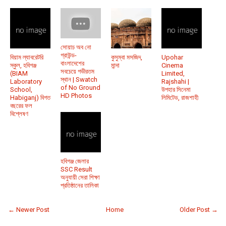
সোয়াচ অব নো
গ্রাউন্ড-
বিয়াম ল্যাবরেটরি
কুসুম্বা মসজিদ,
Upohar
বাংলাদেশের
স্কুল, হবিগঞ্জ
মান্দা
Cinema
সবচেয়ে গভীরতম
(BIAM
Limited,
স্থান | Swatch
Laboratory
Rajshahi |
of No Ground
School,
উপহার সিনেমা
HD Photos
Habiganj) বিগত
লিমিটেড, রাজশাহী
বছরের ফল
বিশ্লেষণ
হবিগঞ্জ জেলার
SSC Result
অনুযায়ী সেরা শিক্ষা
প্রতিষ্ঠানের তালিকা
← Newer Post
Home
Older Post →