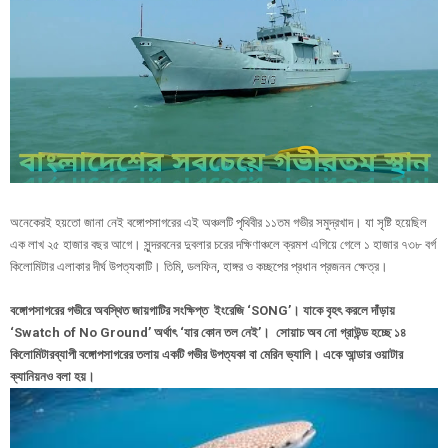
অনেকেরই হয়তো জানা নেই বঙ্গোপসাগরের এই অঞ্চলটি পৃথিবীর ১১তম গভীর সমুদ্রখাদ। যা সৃষ্টি হয়েছিল
এক লাখ ২৫ হাজার বছর আগে। সুন্দরবনের দুবলার চরের দক্ষিণাঞ্চলে ক্রমশ এগিয়ে গেলে ১ হাজার ৭৩৮ বর্গ
কিলোমিটার এলাকার দীর্ঘ উপত্যকাটি। তিমি, ডলফিন, হাঙ্গর ও কচ্ছপের প্রধান প্রজনন ক্ষেত্র।
বঙ্গোপসাগরের গভীরে অবস্থিত জায়গাটির সংক্ষিপ্ত ইংরেজি ‘SONG’। যাকে বৃহৎ করলে দাঁড়ায়
‘Swatch of No Ground’ অর্থাৎ ‘যার কোন তল নেই’। সোয়াচ অব নো গ্রাউন্ড হচ্ছে ১৪
কিলোমিটারব্যাপী বঙ্গোপসাগরের তলায় একটি গভীর উপত্যকা বা মেরিন ভ্যালি। একে আন্ডার ওয়াটার
ক্যানিয়নও বলা হয়।