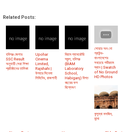
Related Posts:
সোয়াচ অব নো
গ্রাউন্ড-
হবিগঞ্জ জেলার
Upohar
বিয়াম ল্যাবরেটরি
বাংলাদেশের
SSC Result
Cinema
স্কুল, হবিগঞ্জ
সবচেয়ে গভীরতম
অনুযায়ী সেরা শিক্ষা
Limited,
(BIAM
স্থান | Swatch
প্রতিষ্ঠানের তালিকা
Rajshahi |
Laboratory
of No Ground
উপহার সিনেমা
School,
HD Photos
লিমিটেড, রাজশাহী
Habiganj) বিগত
বছরের ফল
বিশ্লেষণ
কুসুম্বা মসজিদ,
মান্দা