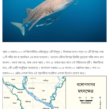
প্রায় ৩ হাজার ৮০০ বর্গ কিলোমিটার এরিয়াজুড়ে এটি বিস্তৃত। বিস্ময়কর হলেও সত্য যে এটি বিশ্বের সেরা
১১টি গভীর খাদ বা ক্যানিয়ন এর মাঝে অন্যতম। অনেকে এটিকে বিশ্বের দ্বিতীয় বৃহত্তম গভীর খাদও বলে
থাকেন। ধারণা করা হয়, আজ থেকে প্রায় ১ লাখ ২৫ হাজার বছর আগে এই গিরিখাতের সৃষ্টি। বিজ্ঞানীদের
মতে, এটি একটি সামুদ্রিক অভয়ারণ্য। বাংলাদেশ সরকার ২০১৪ সালের ২৭ অক্টোবর প্রায় ১ লাখ ৭৩
হাজার ৮০০ হেক্টর এলাকা নিয়ে এই স্থানটিকে সংরক্ষিত এলাকা হিসেবে ঘোষণা করে।