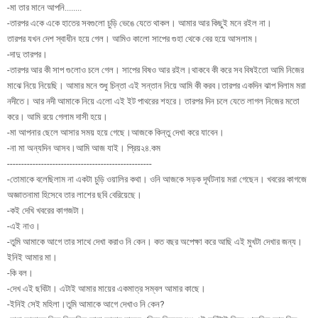
-মা তার মানে আপনি........
-তারপর একে একে হাতের সবগুলো চুড়ি ভেঙে যেতে থাকল। আমার আর কিছুই মনে রইল না।
তারপর যখন দেশ স্বাধীন হয়ে গেল। আমিও কালো সাপের গুহা থেকে বের হয়ে আসলাম।
-দাদু তারপর।
-তারপর আর কী সাপ গুলোও চলে গেল। সাপের বিষও আর রইল।থাকবে কী করে সব বিষইতো আমি নিজের
মাঝে নিয়ে নিয়েছি। আমার মনে শুধু চিন্তা এই সন্তান নিয়ে আমি কী করব।তারপর একদিন ঝাপ দিলাম মরা
নদীতে। আর নদী আমাকে নিয়ে এলো এই ইট পাথরের শহরে। তারপর দিন চলে যেতে লাগল নিজের মতো
করে। আমি রয়ে গেলাম দাসী হয়ে।
-মা আপনার ছেলে আসার সময় হয়ে গেছে।আজকে কিন্তু দেখা করে যাবেন।
-না মা অন্যদিন আসব।আমি আজ যাই। প্রিয়২৪.কম
---------------------------------------------------
-তোমাকে বলেছিলাম না একটা চুড়ি ওয়ালির কথা। ওনি আজকে সড়ক দূর্ঘটনায় মরা গেছেন। খবরের কাগজে
অজ্ঞাতনামা হিসেবে তার লাশের ছবি বেরিয়েছে।
-কই দেখি খবরের কাগজটা।
-এই নাও।
-তুমি আমাকে আগে তার সাথে দেখা করাও নি কেন। কত বছর অপেক্ষা করে আছি এই মুখটা দেখার জন্য।
ইনিই আমার মা।
-কি বল।
-দেখ এই ছবিটা। এটাই আমার মায়ের একমাত্র সম্বল আমার কাছে।
-ইনিই সেই মহিলা।তুমি আমাকে আগে দেখাও নি কেন?