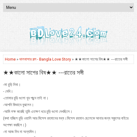
Home
»
ভালবাসার গল্প - Bangla Love Story
» ★★কালো সাপের বিষ★★ ---রাতের সঙ্গী
★★কালো সাপের বিষ★★ ---রাতের সঙ্গী
-মা চুড়ি নিবা।
- দেখি।
-তোমার চুড়ি গুলো খুব পছন্দ তাই না।
-আপনি কিভাবে বুঝলেন।
-আমি লক্ষ করেছি তুমি এতক্ষণ ধরে চুড়ি গুলো দেখছিলে।
(কথা হচ্ছিল চুড়ি ওয়ালি আর মিসেস রহমানের মধ্য।মিসেস রহমান ছেলেকে আনার জন্য স্কুলের বাইরে
অপেক্ষা করছিল।)
-না আজ নিব না অন্যদিন।