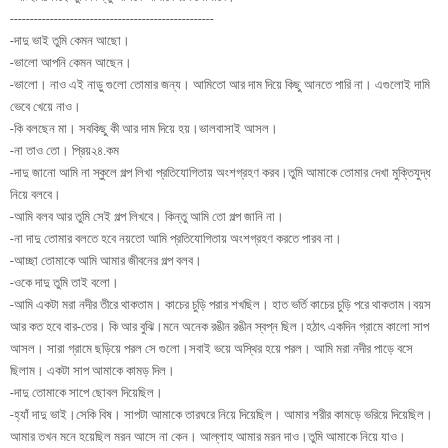
---------------------------------------------------
-দাদু ভাই তুমি কেমন আছো।
-ভালো আপনি কেমন আছেন।
-ভালো। নাও এই নাড়ু গুলো তোমার জন্য। আমিতো আর দাম দিয়ে কিছু আনতে পারি না। এগুলোই দামি
ভেবে খেয়ে নাও।
-কি বলছেন মা। সবকিছু কী আর দাম দিয়ে হয়।ভালবাসাই আসল।
-না তাও তো। প্রিয়২৪.কম
-দাদু জানো আমি না স্কুলে গল্প লিখা প্রতিযোগিতায় অংশগ্রহণ করব।তুমি আমাকে তোমার দেখা মুক্তিযুদ্ধ
নিয়ে বলবে।
-আমি বলব আর তুমি সেই গল্প লিখবে। কিন্তু আমি তো গল্প জানি না।
-না দাদু তোমার বলতে হবে নয়তো আমি প্রতিযোগিতায় অংশগ্রহণ করতে পারব না।
-আচ্ছা তোমাকে আমি আমার জীবনের গল্প বলব।
-ওকে দাদু তুমি তাই বলো।
-আমি একটা মরা নদীর তীরে থাকতাম। কাচের চুড়ি পরার শখছিল। হাত ভর্তি কাচের চুড়ি পরে থাকতাম।বয়স
আর কত হবে বার-তের। কি আর বুঝি।মনে অনেক রঙীন রঙীন স্বপ্ন ছিল।হঠাৎ একদিন গ্রামে কালো সাপ
আসল। সারা গ্রামে ছড়িয়ে পরল সে গুলো।সবাই ভয়ে অস্থির হয়ে পরল। আমি মরা নদীর পাড়ে বসে
ছিলাম। একটা সাপ আমাকে কামড় দিল।
-দাদু তোমাকে সাপে ছোবল দিয়েছিল।
-হ্যাঁ দাদু ভাই।সেকি বিষ। সাপটা আমাকে তারঘরে নিয়ে দিয়েছিল। আমার শরীর কামড়ে ভরিয়ে দিয়েছিল।
আমার তখন মনে হয়েছিল মরন আসে না কেন। আল্লাহ আমার মরন দাও।তুমি আমাকে নিয়ে যাও।