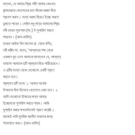
বলবেন, হে আমার প্রিয় নবী! আমার বেগুনাহ
বান্দাদেরকে বেহেশতের ডান দিকের দরজা দিয়ে
প্রবেশ করান। অন্য দরজা দিয়েও ইচ্ছে করলে
ঢুকাতে পারেন। সেদিন শুধু মাত্র আমাদের প্রিয়
নবী হযরত মুহাম্মাদ (সা.) ই সুপারিশ করতে
পারবেন। (আল-হাদিস)
হযরত আউফ বিন মালেক রা. থেকে বর্ণিত,
নবী করীম সা. বলেন, ‘আল্লাহর পক্ষ থেকে
একজন দূত এসে আমাকে জানালেন যে, আল্লাহ্
তায়ালা আমাকে দুটি প্রস্তাব দিয়ে পাঠিয়েছেন।
এ দুটির মধ্যে থেকে যেকোনো একটি গ্রহণ
করতে হবে।
প্রস্তাব দুটি হলো: ১. আমার অর্ধেক
উম্মতকে বিনা হিসেবে বেহেশতে দেয়া হবে। ২.
আমি যেকোনো উম্মতের জন্য আমার
ইচ্ছেমতো সুপারিশ করতে পারব। আমি
সুপারিশ করার ক্ষমতাটাকেই গ্রহণ করেছি।
কাজেই অমি মুশরিক ব্যতীত সকলের জন্য
শাফায়াত করব। (আল-হাদিস)