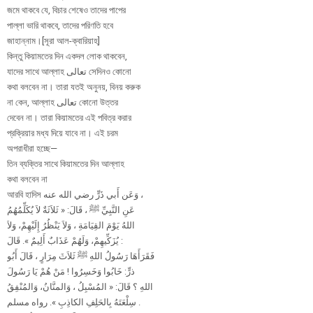
জমে থাকবে যে, বিচার শেষেও তাদের পাপের
পাল্লা ভারি থাকবে, তাদের পরিণতি হবে
জাহান্নাম।[সূরা আল-ক্বারিয়াহ]
কিন্তু কিয়ামতের দিন একদল লোক থাকবেন,
যাদের সাথে আল্লাহ ﺗﻌﺎﻟﻰ সেদিনও কোনো
কথা বলবেন না। তারা যতই অনুনয়, বিনয় করুক
না কেন, আল্লাহ ﺗﻌﺎﻟﻰ কোনো উত্তর
দেবেন না। তারা কিয়ামতের এই পবিত্র করার
প্রক্রিয়ার মধ্য দিয়ে যাবে না। এই চরম
অপরাধীরা হচ্ছে—
তিন ব্যক্তির সাথে কিয়ামতের দিন আল্লাহ
কথা বলবেন না
আরবি হাদিস ﻭَﻋَﻦ ﺃَﺑﻲ ﺫَﺭٍّ ﺭﺿﻲ ﺍﻟﻠﻪ ﻋﻨﻪ ،
ﻋَﻦِ ﺍﻟﻨَّﺒِﻲِّ ﷺ ، ﻗَﺎﻝَ: ‏« ﺛَﻼَﺛَﺔٌ ﻻَ ﻳُﻜَﻠِّﻤُﻬُﻢُ
ﺍﻟﻠﻪُ ﻳَﻮْﻡَ ﺍﻟﻘِﻴَﺎﻣَﺔِ ، ﻭَﻻَ ﻳَﻨْﻈُﺮُ ﺇِﻟَﻴْﻬِﻢْ، ﻭَﻻَ
ﻳُﺰَﻛِّﻴﻬِﻢْ، ﻭَﻟَﻬُﻢْ ﻋَﺬَﺍﺏٌ ﺃَﻟِﻴﻢٌ ‏». ﻗَﺎﻝَ :
ﻓَﻘَﺮَﺃَﻫَﺎ ﺭَﺳُﻮﻝُ ﺍﻟﻠﻪِ ﷺ ﺛَﻼَﺙَ ﻣِﺮَﺍﺭٍ ، ﻗَﺎﻝَ ﺃَﺑُﻮ
ﺫﺭٍّ: ﺧَﺎﺑُﻮﺍ ﻭَﺧَﺴِﺮُﻭﺍ ! ﻣَﻦْ ﻫُﻢْ ﻳَﺎ ﺭَﺳُﻮﻝَ
ﺍﻟﻠﻪِ ؟ ﻗَﺎﻝَ: ‏« ﺍﻟﻤُﺴْﺒِﻞُ ، ﻭَﺍﻟﻤﻨَّﺎﻥُ، ﻭَﺍﻟﻤُﻨْﻔِﻖُ
ﺳِﻠْﻌَﺘَﻪُ ﺑِﺎﻟﺤَﻠِﻒِ ﺍﻟﻜﺎﺫِﺏِ ‏». ﺭﻭﺍﻩ ﻣﺴﻠﻢ .