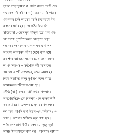
হযরত আবু হুরায়রা রা. বর্ণনা করেন, আমি এক
দাওয়াতে নবী করীম (সা.) -এর সাথে ছিলাম।
এক সময় তিনি বললেন, আমি কিয়ামতের দিন
সকলের সর্দার হব। সে কঠিন দিনে কষ্ট
সাইতে না পেরে মানুষ অস্থির হয়ে যাবে এবং
কার দ্বারা সুপারিশ করলে আল্লাহ কবুল
করবেন সেরূপ লোক তালাশ করতে থাকবে।
অতঃপর অন্যান্য নবীগণ থেকে ব্যর্থ হয়ে
সবশেষে লোকজন আমার কাছে এসে বলবে,
আপনি সর্বশেষ ও সর্বশ্রেষ্ঠ নবী, আমাদের
কষ্ট তো আপনি দেখেছেন, এখন আল্লাহর
নিকট আমাদের জন্য সুপারিশ করুন যাতে
আমাদেরকে পরিত্রাণ দেয়া হয়।
নবীজি (সা.) বলেন, আমি তখন আল্লাহর
আরশের নিচে এসে সিজদায় পড়ে কান্নাকাটি
করতে থাকব। অতঃপর আল্লাহর পক্ষ থেকে
বলা হবে, আপনি মাথা উঠান এবং ফরিয়াদ পেশ
করুন। আপনার ফরিয়াদ কবুল করা হবে।
আমি তখন মাথা উঠিয়ে বলব, হে প্রভু! তুমি
আমার উম্মতগণকে ক্ষমা কর। আল্লাহ তায়ালা