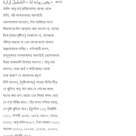
ﻭﻓﻲ ﺭﻭﺍﻳﺔ ﻟَﻪُ: ‏« ﺍﻟﻤُﺴْﺒِﻞُ ﺇﺯَﺍﺭَﻩُ » . বাংলা
হাদিস আবূ যার্র রাদিয়াল্লাহু আনহু থেকে
বর্ণিত, নবী সাল্লাল্লাহু আলাইহি
ওয়াসাল্লাম বলেছেন, তিন ব্যক্তির সাথে
কিয়ামতের দিন আল্লাহ কথা বলবেন না, তাদের
দিকে (দয়ার দৃষ্টিতে) তাকাবেন না, তাদেরকে
পবিত্র করবেন না এবং তাদের জন্য থাকবে
যন্ত্রনাদায়ক শাস্তি। বর্ণনাকারী বলেন,
রাসূলুল্লাহ সাল্লাল্লাহু আলাইহি ওয়াসাল্লাম
উক্ত বাক্যগুলি তিনবার বললেন। আবূ যার্র
বললেন, তারা ব্যর্থ ও ক্ষতিগ্রস্ত হোক!
তারা কারা? হে আল্লাহর রসূল!
তিনি বললেন, (লুঙ্গি-কাপড়) পায়ের গাঁটের নীচে
যে ঝুলিয়ে পরে, দান করে যে লোকের কাছে
দানের কথা বলে বেড়ায় এবং মিথ্যা কসম খেয়ে
যে পণ্য বিক্রি করে। তাঁর অন্য বর্ণনায় আছে,
যে লুঙ্গি ঝুলিয়ে পরে। [মুসলিম ১০৬, তিরমিযি
১২১১, নাসায়ি ২৫৬৩, ২৬৫৪, ৪৪৫৮, ৪৪৬৯,
৫৩৩৩, আবু দাউদ ৪০৮৭, ইবন মাজাহ ২২০৮,
আহমদ ২০৮১১, ২০৮৯৫, ২০৯২৫, ২০৯৭০,
২১০৩৪, দারেমি ২৬০৫