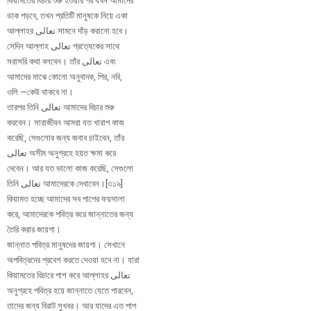
কিয়ামতের বিচার শুরু হওয়ার পর যখন আমাদের
ডাক পড়বে, তখন প্রতিটি মানুষকে নিয়ে একা
আল্লাহর ﺗﻌﺎﻟﻰ সামনে দাঁড় করানো হবে।
সেদিন আল্লাহ ﺗﻌﺎﻟﻰ প্রত্যেকের সাথে
সরাসরি কথা বলবেন। তাঁর ﺗﻌﺎﻟﻰ এবং
আমাদের মাঝে কোনো অনুবাদক, পির, নবি,
ওলি —কেউ থাকবে না।
তারপর তিনি ﺗﻌﺎﻟﻰ আমাদের বিচার শুরু
করবেন। সারাজীবন আমরা যত খারাপ কাজ
করেছি, সেগুলোর জন্য জবাব চাইবেন, তাঁর
ﺗﻌﺎﻟﻰ অসীম অনুগ্রহে হয়ত ক্ষমা করে
দেবেন। আর যত ভালো কাজ করেছি, সেগুলো
তিনি ﺗﻌﺎﻟﻰ আমাদেরকে দেখাবেন।[৩১৯]
কিয়ামত হচ্ছে আমাদের সব পাপের ফয়সালা
করে, আমাদেরকে পবিত্র করে জান্নাতের জন্য
তৈরি করার জায়গা।
জান্নাত পবিত্র মানুষদের জায়গা। সেখানে
অপবিত্রদের প্রবেশ করতে দেওয়া হবে না। যারা
কিয়ামতের বিচারে পাশ করে আল্লাহর ﺗﻌﺎﻟﻰ
অনুগ্রহে পবিত্র হয়ে জান্নাতে যেতে পারবেন,
তাদের জন্য বিরাট সুখবর। আর যাদের এত পাপ